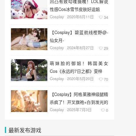
凹凸有致勾魂摄魄！LOL解说
性感Cos冰雪节皮肤好运姐
Cosplay
2020年6月11日
34
【Cosplay】碧蓝航线樫野@-
仙女月-
Cosplay
2024年8月27日
29
萌妹脸的御姐！韩国美女
Cos《永远的7日之都》雯梓
Cosplay
2020年5月20日
70
【Cosplay】阿格莱雅神级腿精
杀疯了！开叉旗袍+白到发光的
Cosplay
2025年7月3日
腰臀比
0
最新发布游戏