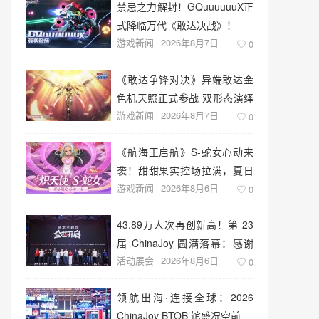
禁忌之力解封！GQuuuuuuX正
式降临万代《敢达决战》！
游戏新闻
2026年8月7日
0
《敢达争锋对决》异端敢达金
色机天照正式参战 双形态演绎
游戏新闻
2026年8月7日
空中战技
0
《航海王启航》S-蛇女心动来
袭！甜甜果实控场拉满，夏日
游戏新闻
2026年8月6日
盛宴开启
0
43.89万人次再创新高！第 23
届 ChinaJoy 圆满落幕：感谢
活动展会
2026年8月6日
有你，共赴这场“与 AI 同游”的
0
盛夏之约
领航出海·连接全球：2026
ChinaJoy BTOB 馆盛况空前