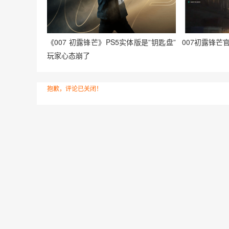
《007 初露锋芒》PS5实体版是”钥匙盘”
007初露锋芒官
玩家心态崩了
抱歉，评论已关闭！