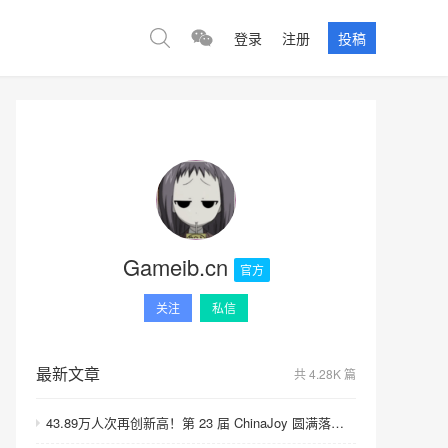
登录
注册
投稿
Gameib.cn
官方
关注
私信
最新文章
共 4.28K 篇
43.89万人次再创新高！第 23 届 ChinaJoy 圆满落幕：感谢有你，共赴这场“与 AI 同游”的盛夏之约