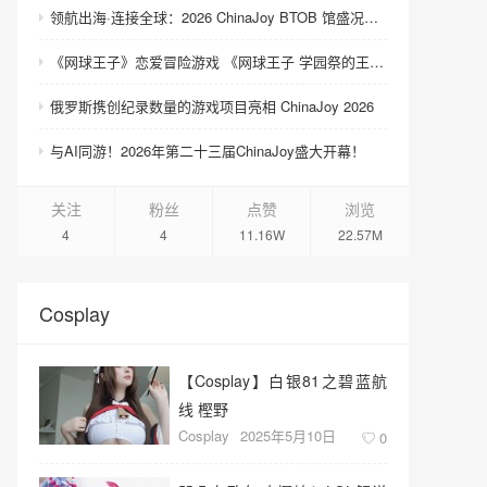
领航出海·连接全球：2026 ChinaJoy BTOB 馆盛况空前
《网球王子》恋爱冒险游戏 《网球王子 学园祭的王子们 ♡-40 and more…》与《网球王子 心跳求生 Tie break ♡game》发售
俄罗斯携创纪录数量的游戏项目亮相 ChinaJoy 2026
与AI同游！2026年第二十三届ChinaJoy盛大开幕！
关注
粉丝
点赞
浏览
4
4
11.16W
22.57M
Cosplay
【Cosplay】白银81之碧蓝航
线 樫野
Cosplay
2025年5月10日
0