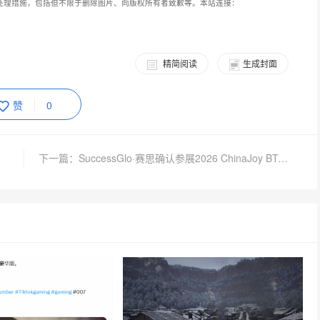
处理措施，包括但不限于删除图片、向版权所有者致歉等。本站连接：
精简阅读
生成封面
赞
0
下一篇：SuccessGlo·赛思确认参展2026 ChinaJoy BTOB：与AI同游，赋能游戏本地化新赛道！