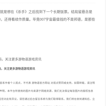
三部曲，说白了就是想在《杀手》之后找到下一个长期饭票。结局留悬念是
粉，还得看续作质量。毕竟007宇宙最值钱的不是邦德，是那些
码，关注更多游物语游戏资讯
容系作者个人观点，不代表 游物语官方网站 对观点赞同或支持。如需转载，请注明
声明，本平台所使用的图片均来源于网络资源，我们无法保证每张图片的版权信息
且您对此有异议，请您通过后台留言系统与我们取得联系。我们将在收到通知后，立