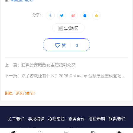
接：
www.gameib.cn
分享：
生成封面
赞
0
上一篇：红色沙漠暗改女主短裙引众怒
下一篇：除了游戏还有什么？2026 ChinaJoy 音频展区重磅登场，招商火热进行中！
抱歉，评论已关闭！
关于我们
寻求报道
投稿须知
商务合作
版权申明
联系我们
客服电话：13141170010 反馈建议：m@gameib.cn