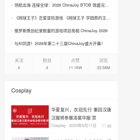
领航出海·连接全球：2026 ChinaJoy BTOB 馆盛况空前
《网球王子》恋爱冒险游戏 《网球王子 学园祭的王子们 ♡-40 and more…》与《网球王子 心跳求生 Tie break ♡game》发售
俄罗斯携创纪录数量的游戏项目亮相 ChinaJoy 2026
与AI同游！2026年第二十三届ChinaJoy盛大开幕！
关注
粉丝
点赞
浏览
4
4
11.16W
22.56M
Cosplay
华夏复兴，衣冠先行 重回汉唐
汉服将参展洛裳华服·赏
Cosplay
2020年6月17日
35