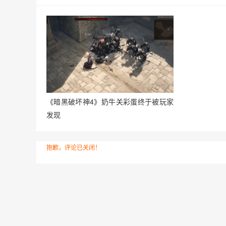
《暗黑破坏神4》奶牛关彩蛋终于被玩家
发现
抱歉，评论已关闭！