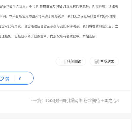
容系作者个人观点，不代表 游物语官方网站 对观点赞同或支持。如需转载，请注明
声明，本平台所使用的图片均来源于网络资源，我们无法保证每张图片的版权信息
且您对此有异议，请您通过后台留言系统与我们取得联系。我们将在收到通知后，立
处理措施，包括但不限于删除图片、向版权所有者致歉等。本站连接：
精简阅读
生成封面
赞
0
下一篇：TGS预告图引爆网络 粉丝期待王国之心4