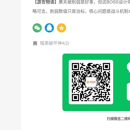
【
游言物语
】
屠夫被削弱是好事，但这BOSS设
略可言。削弱数值只是治标，核心问题是战斗机制本
暗黑破坏神4(2)
扫描微信二维