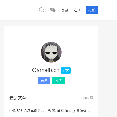
登录
注册
投稿
Gameib.cn
官方
关注
私信
最新文章
共 4.28K 篇
43.89万人次再创新高！第 23 届 ChinaJoy 圆满落幕：感谢有你，共赴这场“与 AI 同游”的盛夏之约