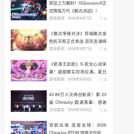
禁忌之力解封！GQuuuuuuX正
式降临万代《敢达决战》！
游戏新闻
2026年8月7日
0
《敢达争锋对决》异端敢达金
色机天照正式参战 双形态演绎
游戏新闻
2026年8月7日
空中战技
0
《航海王启航》S-蛇女心动来
袭！甜甜果实控场拉满，夏日
游戏新闻
2026年8月6日
盛宴开启
0
43.89万人次再创新高！第 23
届 ChinaJoy 圆满落幕：感谢
活动展会
2026年8月6日
有你，共赴这场“与 AI 同游”的
0
盛夏之约
领航出海·连接全球：2026
ChinaJoy BTOB 馆盛况空前