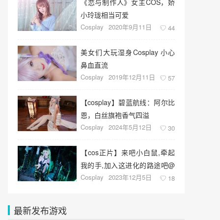
《恋与制作人》女主COS，娇
小玲珑相当可爱
Cosplay
2020年9月11日
44
美女们大玩湿身Cosplay 小心
鼻血直流
Cosplay
2019年12月11日
57
【cosplay】碧蓝航线：阿尔比
恩，白丝旗袍香气四溢
Cosplay
2024年5月12日
30
【cos正片】来吧小白鼠,牵起
我的手,加入这进化的路途吧@
Cosplay
2023年12月5日
一大碗杏仁豆腐
18
最新发布游戏