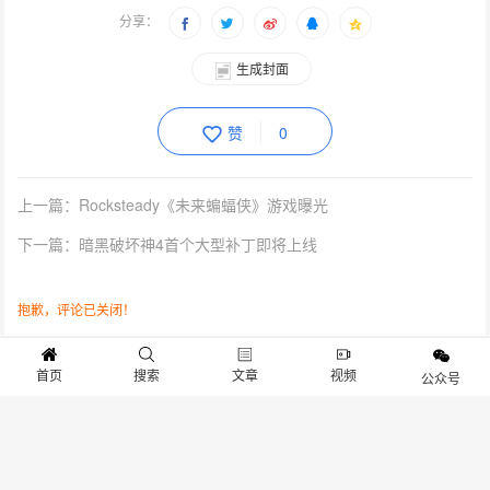
分享：
生成封面
赞
0
上一篇：Rocksteady《未来蝙蝠侠》游戏曝光
下一篇：暗黑破坏神4首个大型补丁即将上线
抱歉，评论已关闭！
首页
搜索
文章
视频
公众号
关于我们
寻求报道
投稿须知
商务合作
版权申明
联系我们
客服电话：13141170010 反馈建议：m@gameib.cn
Copyright © 2012-2025
游物语（北京）科技有限公司
.保留所有权利