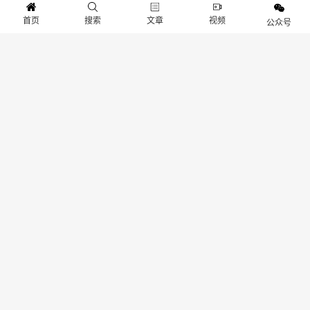
首页
搜索
文章
视频
公众号
勘破无常！八位堂 x《明末：渊
《明末：渊虚之羽》获新加坡
虚之羽》联名手柄上市
M18评级 大量暴力放血内容
抱歉，评论已关闭！
关于我们
寻求报道
投稿须知
商务合作
版权申明
联系我们
客服电话：13141170010 反馈建议：m@gameib.cn
Copyright © 2012-2025
游物语（北京）科技有限公司
.保留所有权利
京ICP备2025130030号
-1