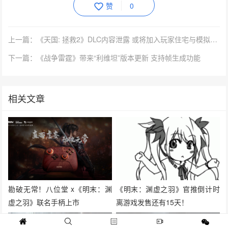
赞
0
上一篇：《天国: 拯救2》DLC内容泄露 或将加入玩家住宅与模拟经营要素
下一篇：《战争雷霆》带来“利维坦”版本更新 支持帧生成功能
相关文章
勘破无常！八位堂 x《明末：渊
《明末：渊虚之羽》官推倒计时
虚之羽》联名手柄上市
离游戏发售还有15天！