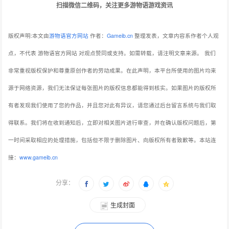
扫描微信二维码，关注更多游物语游戏资讯
版权声明:本文由
游物语官方网站
作者：
Gameib.cn
整理发表，文章内容系作者个人观
点，不代表 游物语官方网站 对观点赞同或支持。如需转载，请注明文章来源。
我们
非常重视版权保护和尊重原创作者的劳动成果。在此声明，本平台所使用的图片均来
源于网络资源，我们无法保证每张图片的版权信息都能得到核实。如果图片的版权所
有者发现我们使用了您的作品，并且您对此有异议，请您通过后台留言系统与我们取
得联系。我们将在收到通知后，立即对相关图片进行审查，并在确认版权问题后，第
一时间采取相应的处理措施，包括但不限于删除图片、向版权所有者致歉等。本站连
接：
www.gameib.cn
分享：
生成封面