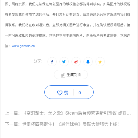
源于网络资源，我们无法保证每张图片的版权信息都能得到核实。如果图片的版权所
有者发现我们使用了您的作品，并且您对此有异议，请您通过后台留言系统与我们取
得联系。我们将在收到通知后，立即对相关图片进行审查，并在确认版权问题后，第
一时间采取相应的处理措施，包括但不限于删除图片、向版权所有者致歉等。本站连
接：
www.gameib.cn
分享：
生成封面
赞
0
上一篇：《空洞骑士：丝之歌》Steam后台频繁更新引热议 或将临近发售？
下一篇：世俱杯四强诞生！《最佳球会》曼联大使强势上线！