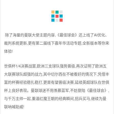
除了海量的曼联大使主题内容,《最佳球会》还上线了AI优化、
裁判系统更新,更有第二届线下嘉年华活动专题,全新版本等你来
体验!
世俱杯1/4决赛战罢,欧洲三支球队强势晋级,再次证明了欧洲五
大联赛球队超强的战力,其中切尔西在不被看好的情况下,凭借丰
富的杯赛经验稳扎稳打,更是有望晋级决赛,延续英超球队在世俱
杯上良好表现。曼联球迷不用羡慕蓝军,不妨登陆《最佳球会》,
与千万主帅一起,重温红魔王朝的经典瞬间,招兵买马,继续为曼
联呐喊助威!