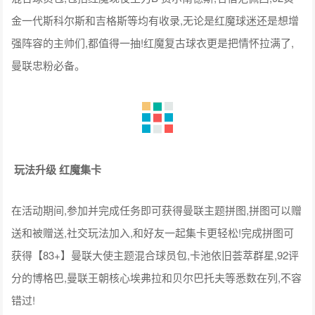
金一代斯科尔斯和吉格斯等均有收录,无论是红魔球迷还是想增
强阵容的主帅们,都值得一抽!红魔复古球衣更是把情怀拉满了,
曼联忠粉必备。
玩法升级 红魔集卡
在活动期间,参加并完成任务即可获得曼联主题拼图,拼图可以赠
送和被赠送,社交玩法加入,和好友一起集卡更轻松!完成拼图可
获得【83+】曼联大使主题混合球员包,卡池依旧荟萃群星,92评
分的博格巴,曼联王朝核心埃弗拉和贝尔巴托夫等悉数在列,不容
错过!