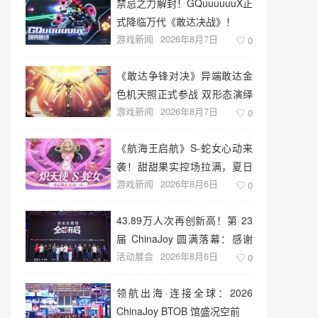
禁忌之力解封！GQuuuuuuX正
式降临万代《敢达决战》！
游戏新闻
2026年8月7日
0
《敢达争锋对决》异端敢达金
色机天照正式参战 双形态演绎
游戏新闻
2026年8月7日
空中战技
0
《航海王启航》S-蛇女心动来
袭！甜甜果实控场拉满，夏日
游戏新闻
2026年8月6日
盛宴开启
0
43.89万人次再创新高！第 23
届 ChinaJoy 圆满落幕：感谢
活动展会
2026年8月6日
有你，共赴这场“与 AI 同游”的
0
盛夏之约
领航出海·连接全球：2026
ChinaJoy BTOB 馆盛况空前