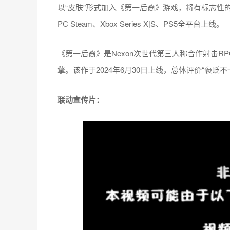
以“皮肤”形式加入《第一后裔》游戏，将有标志性的动画
PC Steam、Xbox Series X|S、PS5全平台上线。
《第一后裔》是Nexon次世代第三人称合作射击R
擎。该作于2024年6月30日上线，总体评价“褒贬不
联动宣传片：