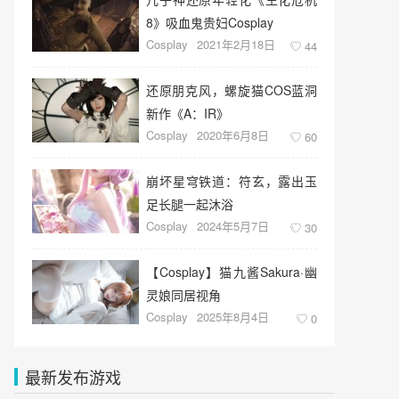
8》吸血鬼贵妇Cosplay
Cosplay
2021年2月18日
44
还原朋克风，螺旋猫COS蓝洞
新作《A：IR》
Cosplay
2020年6月8日
60
崩坏星穹铁道：符玄，露出玉
足长腿一起沐浴
Cosplay
2024年5月7日
30
【Cosplay】猫九酱Sakura·幽
灵娘同居视角
Cosplay
2025年8月4日
0
最新发布游戏