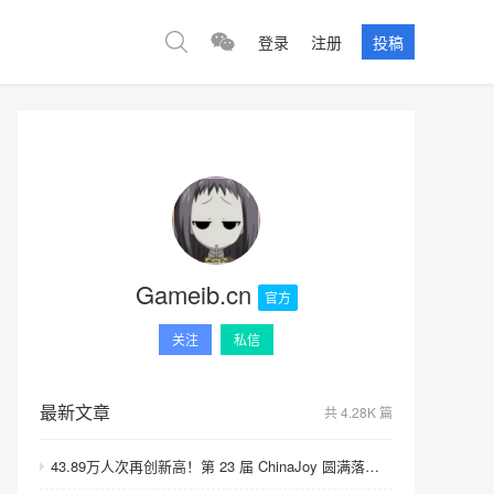
登录
注册
投稿
Gameib.cn
官方
关注
私信
最新文章
共 4.28K 篇
43.89万人次再创新高！第 23 届 ChinaJoy 圆满落幕：感谢有你，共赴这场“与 AI 同游”的盛夏之约