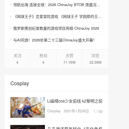
领航出海·连接全球：2026 ChinaJoy BTOB 馆盛况空前
《网球王子》恋爱冒险游戏 《网球王子 学园祭的王子们 ♡-40 and more…》与《网球王子 心跳求生 Tie break ♡game》发售
俄罗斯携创纪录数量的游戏项目亮相 ChinaJoy 2026
与AI同游！2026年第二十三届ChinaJoy盛大开幕！
关注
粉丝
点赞
浏览
4
4
11.16W
22.56M
Cosplay
Li画晴cos少女前线 k2黎明之前
Cosplay
2021年1月29日
50
几乎神还原年轻化《生化危机