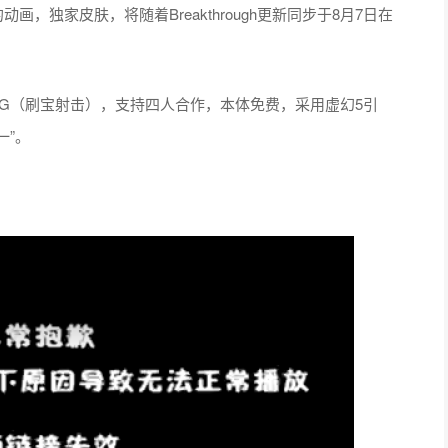
，独家皮肤，将随着Breakthrough更新同步于8月7日在
PG（刷宝射击），支持四人合作，本体免费，采用虚幻5引
一”。