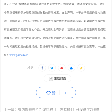
点，不代表 游物语官方网站 对观点赞同或支持。如需转载，请注明文章来源。
我们
非常重视版权保护和尊重原创作者的劳动成果。在此声明，本平台所使用的图片均来
源于网络资源，我们无法保证每张图片的版权信息都能得到核实。如果图片的版权所
有者发现我们使用了您的作品，并且您对此有异议，请您通过后台留言系统与我们取
得联系。我们将在收到通知后，立即对相关图片进行审查，并在确认版权问题后，第
一时间采取相应的处理措施，包括但不限于删除图片、向版权所有者致歉等。本站连
接：
www.gameib.cn
分享：
生成封面
赞
0
上一篇：有内部预告片？爆料称《上古卷轴6》开发进度超预期