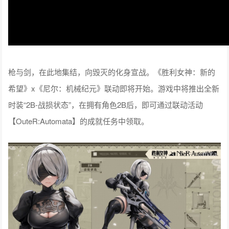
枪与剑，在此地集结，向毁灭的化身宣战。《胜利女神：新的
希望》x《尼尔：机械纪元》联动即将开始。游戏中将推出全新
时装“2B-战损状态”，在拥有角色2B后，即可通过联动活动
【OuteR:Automata】的成就任务中领取。