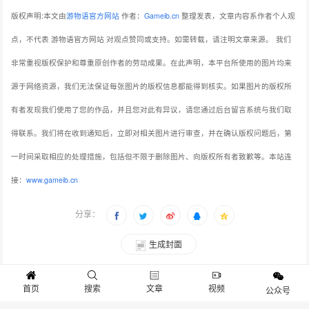
版权声明:本文由
游物语官方网站
作者：
Gameib.cn
整理发表，文章内容系作者个人观
点，不代表 游物语官方网站 对观点赞同或支持。如需转载，请注明文章来源。
我们
非常重视版权保护和尊重原创作者的劳动成果。在此声明，本平台所使用的图片均来
源于网络资源，我们无法保证每张图片的版权信息都能得到核实。如果图片的版权所
有者发现我们使用了您的作品，并且您对此有异议，请您通过后台留言系统与我们取
得联系。我们将在收到通知后，立即对相关图片进行审查，并在确认版权问题后，第
一时间采取相应的处理措施，包括但不限于删除图片、向版权所有者致歉等。本站连
接：
www.gameib.cn
分享：
生成封面
赞
0
首页
搜索
文章
视频
公众号