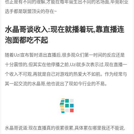
水晶哥谈收入:现在就播着玩,靠直播连
泡面都吃不起
随着Uzi宣布暂时退出直播后,很多观众们第一时间的反应还是
十分震惊的,但其实在他停播之前,Uzi就多次表示过,现在直播一
个收入不可观,再就是自己对游戏的热爱大不如前。作为经常与
其一起交流的水晶哥,他也说出了现如今行业的不易。
水晶哥说道:现在直播真的很累很累,具体累在哪里我还不能说,
但就是我给大家比方,比如现在要求我直播120小时,然后我播满
之后有100块钱,但现在我播300个小时,可能才会赚到一块钱,甚