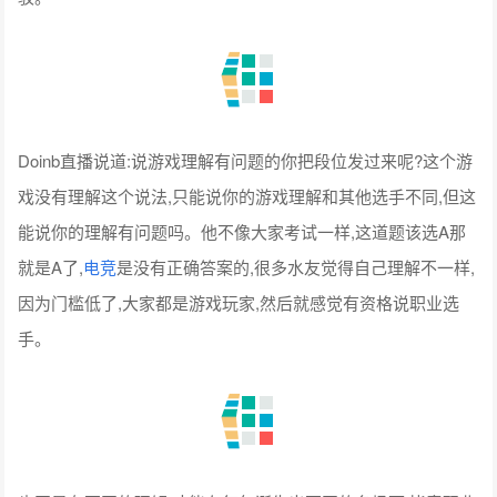
Doinb直播说道:说游戏理解有问题的你把段位发过来呢?这个游
戏没有理解这个说法,只能说你的游戏理解和其他选手不同,但这
能说你的理解有问题吗。他不像大家考试一样,这道题该选A那
就是A了,
电竞
是没有正确答案的,很多水友觉得自己理解不一样,
因为门槛低了,大家都是游戏玩家,然后就感觉有资格说职业选
手。
也正是有不同的理解,才能在每年诞生出不同的名场面,毕竟职业
选手都是联盟顶尖的存在~