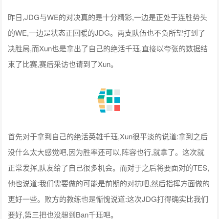
昨日,JDG与WE的对决真的是十分精彩,一边是正处于连胜势头
的WE,一边是状态正回暖的JDG。两支队伍也不负所望打到了
决胜局,而Xun也是拿出了自己的绝活千珏,直接以夸张的数据结
束了比赛,赛后采访也请到了Xun。
首先对于拿到自己的绝活英雄千珏,Xun很平淡的说道:拿到之后
没什么太大感觉吧,因为胜率还可以,阵容也行,就拿了。这次就
正常发挥,队友给了自己很多机会。而对于之后将要面对的TES,
他也说道:我们需要做的可能是前期的对抗吧,然后指挥方面做的
更好一些。败方的教练也是惭愧说道:这次JDG打得确实比我们
要好,第三把也没想到Ban千珏吧。