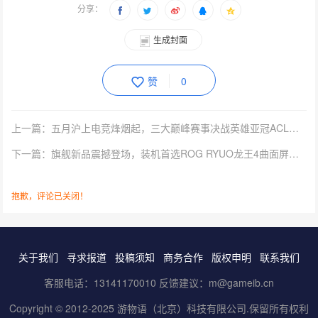
赞
0
上一篇：五月沪上电竞烽烟起，三大巅峰赛事决战英雄亚冠ACL荣耀之巅
下一篇：旗舰新品震撼登场，装机首选ROG RYUO龙王4曲面屏水冷
抱歉，评论已关闭！
关于我们
寻求报道
投稿须知
商务合作
版权申明
联系我们
客服电话：13141170010 反馈建议：m@gameib.cn
Copyright © 2012-2025
游物语（北京）科技有限公司
.保留所有权利
京ICP备2025130030号
-1