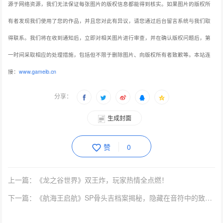
源于网络资源，我们无法保证每张图片的版权信息都能得到核实。如果图片的版权所
有者发现我们使用了您的作品，并且您对此有异议，请您通过后台留言系统与我们取
得联系。我们将在收到通知后，立即对相关图片进行审查，并在确认版权问题后，第
一时间采取相应的处理措施，包括但不限于删除图片、向版权所有者致歉等。本站连
接：
www.gameib.cn
分享：
生成封面
赞
0
上一篇：《龙之谷世界》双王炸，玩家热情全点燃！
下一篇：《航海王启航》SP骨头吉档案揭秘，隐藏在音符中的致命杀机！