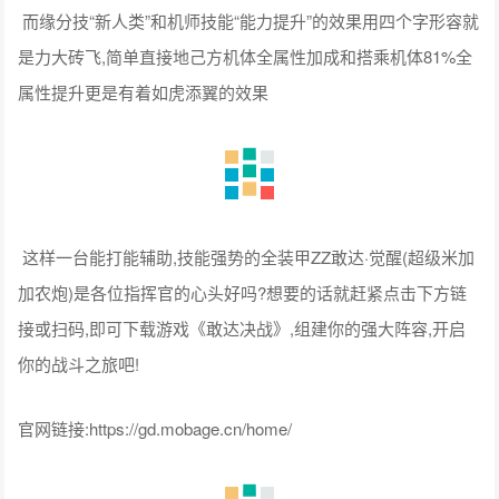
而缘分技“新人类”和机师技能“能力提升”的效果用四个字形容就
是力大砖飞,简单直接地己方机体全属性加成和搭乘机体81%全
属性提升更是有着如虎添翼的效果
这样一台能打能辅助,技能强势的全装甲ZZ敢达·觉醒(超级米加
加农炮)是各位指挥官的心头好吗?想要的话就赶紧点击下方链
接或扫码,即可下载游戏《敢达决战》,组建你的强大阵容,开启
你的战斗之旅吧!
官网链接:https://gd.mobage.cn/home/