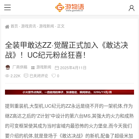
首页
-
游戏资讯
-
游戏新闻
-
正文
全装甲敢达ZZ·觉醒正式加入《敢达决
战》！UC纪元粉丝狂喜！
厂商供稿
游戏新闻
2025年4月11日
2.22K
已关闭评论
0
提到重装机,大型机,UC纪元的ZZ永远是绕不开的一架机体,作为
继Z高达之后的“Z计划”中设计的第六台MS,其强大的火力和成熟
的可变框架使其成为当时宙域内最恐怖的火力堡垒,而今天我们
要介绍的机体,就是登场于《敢达决战》的新机,配备了超级米加