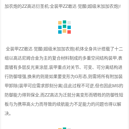
加农炮的ZZ高达衍圣机:全装甲ZZ敢达·觉醒(超级米加加农炮)!
全装甲ZZ敢达·觉醒(超级米加加农炮)机体全身共计搭载了十二
组以高达尼姆合金为主的复合材料制成的多重空间结构装甲,表
面镀有多层反光束涂层,装甲重点对关节、可变、可分离结构进
行防御增强,换来的则是如果要变形为G形态,则需将所有附加装
甲卸除(装甲可应需求即刻分离)且此过程不可逆,但也因此MS的
防御能力得到保全,而ZZ高达为迁就分离变形而牺牲的防御性短
板与为携带高火力而导致的续航能力不足能力的问题也得以解
决。