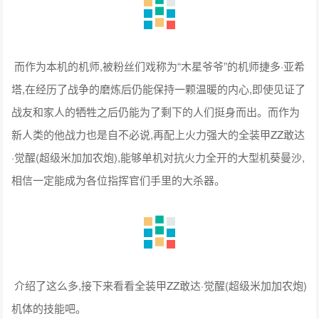
而作为本机的机师,被粉丝们戏称为“木星爷爷”的机师捷多·亚希
塔,在经历了战争的磨炼后仍能保持一颗温暖的内心,即使见证了
战友和家人的牺牲之后仍能为了剩下的人们挺身而出。而作为
新人类的他战力也是自不必说,再配上火力强大的全装甲ZZ敢达
·觉醒(超级米加加农炮),能够单机对抗火力全开的大型机葵曼沙,
相信一定能成为各位指挥官们手里的大杀器。
介绍了这么多,接下来看看全装甲ZZ敢达·觉醒(超级米加加农炮)
机体的技能吧。