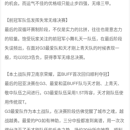
的机会。而运气不佳的优格组只能止步四强，无缘三甲。
【前冠军队伍发挥失常无缘决赛】
最后的双循环赛制阶段，不仅是实力的比拼，往往也是意志力
的较量。饱受玩家关注的前冠军小舞礼天一队伍，在最后阶段
失误频出，在面对G3最爱队和天才刚上青天队的时候表现一
般，均以0比3告负，获得季军无缘总决赛。
【本土战队捍卫南京荣耀，蓝BUFF首次回归顺利夺冠】
最后的冠亚决赛在G3、最爱和蓝BUFF队与天才刚、上青天、
敬中队伍之间进行。G3最爱队伍采用1.5T阵容，天才刚队伍使
用传统双T。
G3最爱队作为本土战队，在决赛阶段仿佛觉醒了城市之魂，越
战越勇。最爱的PG如有神助，三分中投都准到离谱，用一次次
得分浇灭了天才刚队伍的反击之势，场均20分所向披靡。顺利