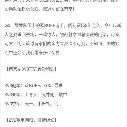
帮助队伍稳稳获胜，把冠军留在南京！
G3、最爱队伍中的蓝BUFF选手，阔别赛场8年之久，今年以新
人之姿重回赛场，一鸣惊人，初战就拿到总决赛的门票，可喜
可贺！街头篮球玩家们的实力果然深不可测，不知道后面的站
点中还会给我们带来多少惊喜！
【南京站3V3三强合影留念】
3V3冠军：蓝BUFF、G3、最爱
3V3亚军：上青天、天才刚、敬中
3V3季军：天一、小舞礼、刀
【2V2赛事回归，激情继续】