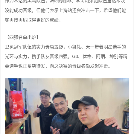
作为本站的黑马队伍，wyc的咖啡、学习和杀戮队伍虽然本次
没能成功晋级，但他们表示上海站还会冲击一下，希望他们能
够再接再厉取得更好的成绩。
【四强名单出炉】
卫冕冠军队伍的实力毋庸置疑，小舞礼、天一带着明星选手的
光环与实力，携手队友晋级四强。G3、优格、阿炳、坤别等精
英选手也正蓄势待发，向总决赛的晋级名额发起冲击。