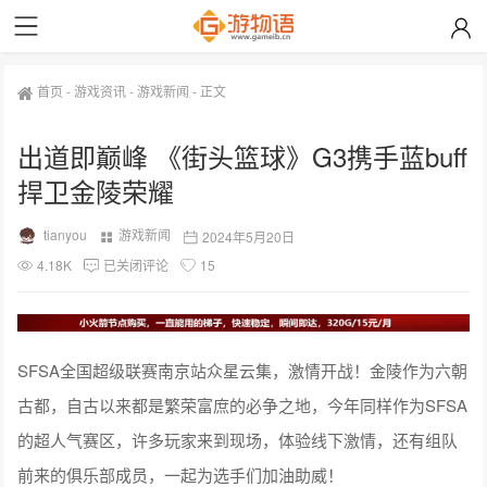
首页
-
游戏资讯
-
游戏新闻
-
正文
出道即巅峰 《街头篮球》G3携手蓝buff
捍卫金陵荣耀
tianyou
游戏新闻
2024年5月20日
4.18K
已关闭评论
15
SFSA全国超级联赛南京站众星云集，激情开战！金陵作为六朝
古都，自古以来都是繁荣富庶的必争之地，今年同样作为SFSA
的超人气赛区，许多玩家来到现场，体验线下激情，还有组队
前来的俱乐部成员，一起为选手们加油助威！