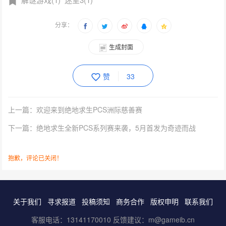
分享：
生成封面
赞
33
上一篇：欢迎来到绝地求生PCS洲际慈善赛
下一篇：绝地求生全新PCS系列赛来袭，5月首发为奇迹而战
抱歉，评论已关闭！
关于我们
寻求报道
投稿须知
商务合作
版权申明
联系我们
客服电话：13141170010 反馈建议：m@gameib.cn