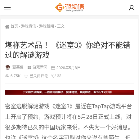
首页
-
游戏资讯
-
游戏新闻
-
正文
堪称艺术品 ！《迷室3》你绝对不能错
过的解谜游戏
甄英俊
游戏新闻
2020年5月8日
6.75K
已关闭评论
33
密室逃脱解谜游戏《
3》
TapTap游戏平台
迷室
最近在
上开启了预约，游戏预计将在5月28日正式上线，对
很多期待已久的中国玩家来说，不失为一个好消息。
也许《
3》
迷室
这个名字可能对你来说有些陌生，但