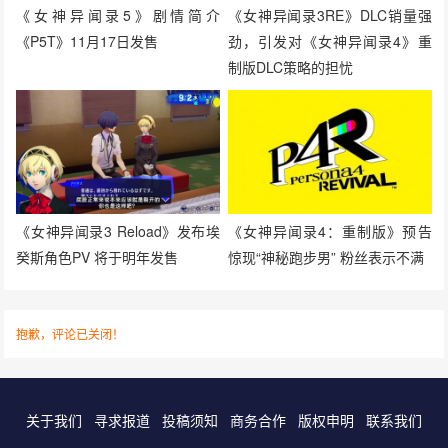
《女神异闻录5》剧情简介
《女神异闻录3RE》DLC销量强
《P5T》11月17日发售
劲，引发对《女神异闻录4》重
制版DLC策略的担忧
《女神异闻录3 Reload》发布埃
《女神异闻录4：重制版》预告
癸斯角色PV 将于明年发售
惊现“神秘跑步男” 粉丝表示不满
抱歉，评论已关闭！
关于我们
寻求报道
投稿须知
商务合作
版权申明
联系我们