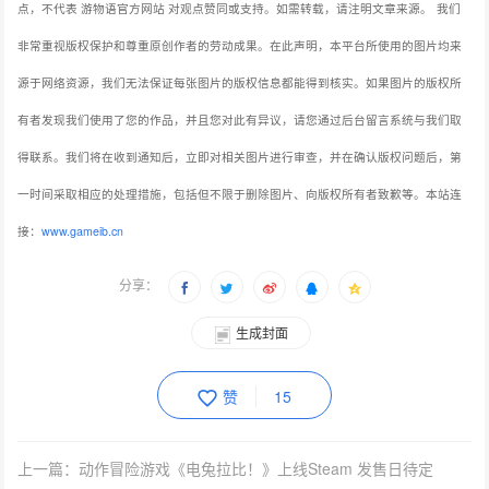
点，不代表 游物语官方网站 对观点赞同或支持。如需转载，请注明文章来源。
我们
非常重视版权保护和尊重原创作者的劳动成果。在此声明，本平台所使用的图片均来
源于网络资源，我们无法保证每张图片的版权信息都能得到核实。如果图片的版权所
有者发现我们使用了您的作品，并且您对此有异议，请您通过后台留言系统与我们取
得联系。我们将在收到通知后，立即对相关图片进行审查，并在确认版权问题后，第
一时间采取相应的处理措施，包括但不限于删除图片、向版权所有者致歉等。本站连
接：
www.gameib.cn
分享：
生成封面
赞
15
上一篇：动作冒险游戏《电兔拉比！》上线Steam 发售日待定