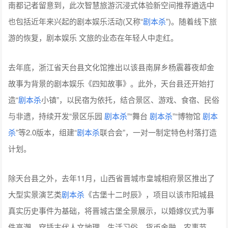
南都记者留意到，此次智慧旅游沉浸式体验新空间推荐遴选中
也包括近年来兴起的剧本娱
乐活
动(又称“
剧本杀
”)。随着线下旅
游的恢复，剧本娱乐 文旅的业态在年轻人中走红。
去年底，浙江省天台县文化馆推出以该县南屏乡杨震暮夜却金
故事为背景的剧本娱乐《四知故事》。此外，天台县还开始打
造“
剧本杀
小镇”，以民宿为依托，结合景区、
游戏
、食宿、民俗
与非遗，持续开发“景区乐园
剧本杀
”“舞台
剧本杀
”“博物馆
剧本
杀
”等2.0版本，组建“
剧本杀
联合会”，一对一制定特色村落打造
计划。
除天台县之外，去年11月，山西省晋城市皇城相府景区推出了
大型实景演艺类
剧本杀
《古堡十二时辰》，项目以该市阳城县
真实历史事件为基础，将晋城古堡全景展示，以婚嫁仪式为事
件高潮，穿插古代人文地理、生活习俗、
货币
金融、农事节