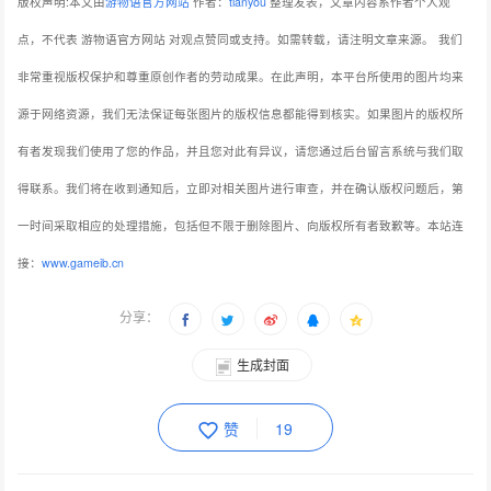
版权声明:本文由
游物语官方网站
作者：
tianyou
整理发表，文章内容系作者个人观
点，不代表 游物语官方网站 对观点赞同或支持。如需转载，请注明文章来源。
我们
非常重视版权保护和尊重原创作者的劳动成果。在此声明，本平台所使用的图片均来
源于网络资源，我们无法保证每张图片的版权信息都能得到核实。如果图片的版权所
有者发现我们使用了您的作品，并且您对此有异议，请您通过后台留言系统与我们取
得联系。我们将在收到通知后，立即对相关图片进行审查，并在确认版权问题后，第
一时间采取相应的处理措施，包括但不限于删除图片、向版权所有者致歉等。本站连
接：
www.gameib.cn
分享：
生成封面
赞
19