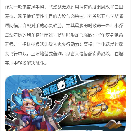
作为一款鬼畜风手游，《漫战无双》用清奇的脑洞魔改了三国
豪杰，赋予他们魔性十足的人设与必杀技。刘关张开启长辈嘴
遁问候，自戳对手的心灵软肋，在其最脆弱时致命一击；小乔
驾驶着她的炮车横行而过，噼里啪啦炸飞强敌；华佗变身绝命
毒师，一招科技狠活让敌人丧失行动力；曹操一个电话就能摇
来飞行中队，上演地毯式轰炸。鬼畜人设搭配奇葩必杀，在爆
笑声中轻松解决战斗。