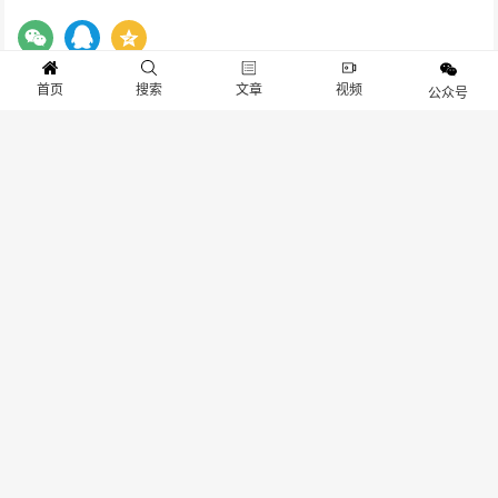
首页
搜索
文章
视频
公众号
漫战无双(1)
扫描微信二维码，关注更多游物语游戏资讯
版权声明:本文由
游物语官方网站
作者：
第一波游戏
整理发表，文章内容系作者个人
观点，不代表 游物语官方网站 对观点赞同或支持。如需转载，请注明文章来源。
我
们非常重视版权保护和尊重原创作者的劳动成果。在此声明，本平台所使用的图片均