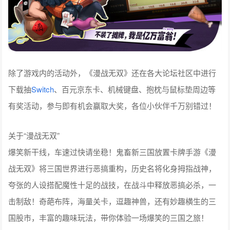
除了游戏内的活动外，《漫战无双》还在各大论坛社区中进行
下载抽
Switch
、百元京东卡、机械键盘、抱枕与鼠标垫周边等
有奖活动，参与即有机会赢取大奖，各位小伙伴千万别错过！
关于“漫战无双”
爆笑新干线，车速过快请坐稳！鬼畜新三国放置卡牌手游《漫
战无双》将三国世界进行恶搞重构，历史名将化身拇指战神，
夸张的人设搭配魔性十足的战技，在战斗中释放恶搞必杀，一
击制敌！奇葩布阵，海量关卡，逗趣神兽，还有妙趣横生的三
国股市，丰富的趣味玩法，带你体验一场爆笑的三国之旅！