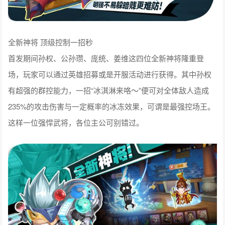
全新神将 顶级控制一招秒
首发期间孙权、公孙瓒、庞统、姜维这四位全新神将隆重登
场，玩家可以通过英雄招募或是开服活动进行获得。其中孙权
有超强的群控能力，一招“冰淇淋来咯～”便可对全体敌人造成
235%的攻击伤害与一定概率的冰冻效果，可谓是最强控场王。
这样一位强悍武将，各位主公可别错过。