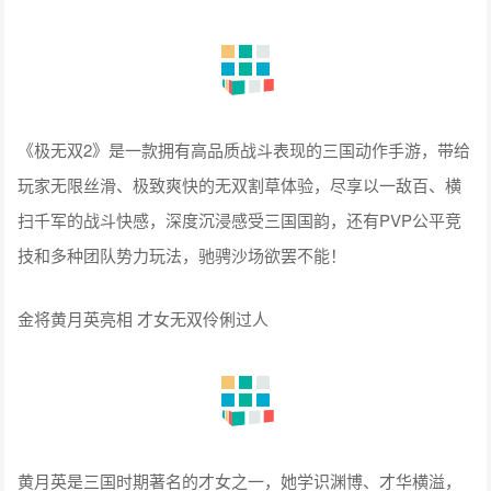
《极无双2》是一款拥有高品质战斗表现的三国动作手游，带给
玩家无限丝滑、极致爽快的无双割草体验，尽享以一敌百、横
扫千军的战斗快感，深度沉浸感受三国国韵，还有PVP公平竞
技和多种团队势力玩法，驰骋沙场欲罢不能！
金将黄月英亮相 才女无双伶俐过人
黄月英是三国时期著名的才女之一，她学识渊博、才华横溢，