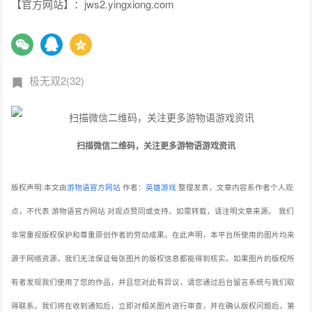
【官方网站】：jws2.yingxiong.com
极无双2(32)
扫描微信二维码，关注更多游物语游戏资讯
版权声明:本文由
游物语官方网站
作者：
英雄游戏
整理发表，文章内容系作者个人观
点，不代表 游物语官方网站 对观点赞同或支持。如需转载，请注明文章来源。
我们
非常重视版权保护和尊重原创作者的劳动成果。在此声明，本平台所使用的图片均来
源于网络资源，我们无法保证每张图片的版权信息都能得到核实。如果图片的版权所
有者发现我们使用了您的作品，并且您对此有异议，请您通过后台留言系统与我们取
得联系。我们将在收到通知后，立即对相关图片进行审查，并在确认版权问题后，第