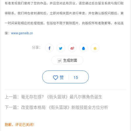
有者发现我们使用了您的作品，并且您对此有异议，请您通过后台留言系统与我们取
得联系。我们将在收到通知后，立即对相关图片进行审查，并在确认版权问题后，第
一时间采取相应的处理措施，包括但不限于删除图片、向版权所有者致歉等。本站连
接：
www.gameib.cn
分享：
生成封面
赞
15
上一篇：毫无存在感? 《街头篮球》最凡尔赛角色诞生
下一篇：改变版本格局 《街头篮球》新版技能全方位分析
抱歉，评论已关闭！