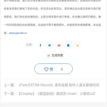
源于网络资源，我们无法保证每张图片的版权信息都能得到核实。如果图片的版权所
有者发现我们使用了您的作品，并且您对此有异议，请您通过后台留言系统与我们取
得联系。我们将在收到通知后，立即对相关图片进行审查，并在确认版权问题后，第
一时间采取相应的处理措施，包括但不限于删除图片、向版权所有者致歉等。本站连
接：
www.gameib.cn
分享：
生成封面
赞
0
上一篇：《Fate/EXTRA Record》宣布延期 制作人直言算错时间
下一篇：【Cosplay】《碧蓝航线》美因茨-Coser：小南宫zzZ