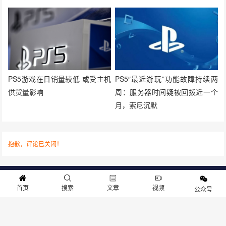
PS5游戏在日销量较低 或受主机
PS5″最近游玩”功能故障持续两
供货量影响
周：服务器时间疑被回拨近一个
月，索尼沉默
抱歉，评论已关闭！
关于我们
寻求报道
投稿须知
商务合作
版权申明
联系我们
首页
搜索
文章
视频
公众号
客服电话：13141170010 反馈建议：m@gameib.cn
Copyright © 2012-2025
游物语（北京）科技有限公司
.保留所有权利