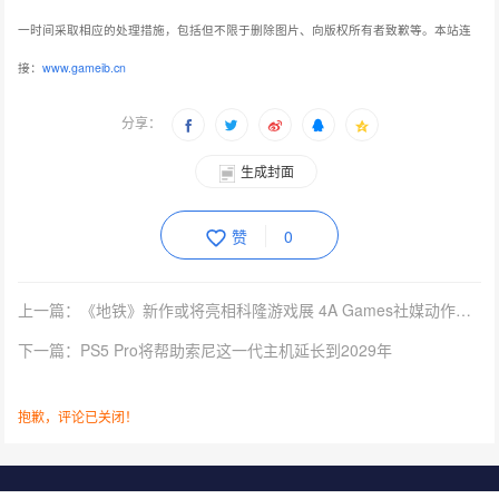
一时间采取相应的处理措施，包括但不限于删除图片、向版权所有者致歉等。本站连
接：
www.gameib.cn
分享：
生成封面
赞
0
上一篇：《地铁》新作或将亮相科隆游戏展 4A Games社媒动作引猜测
下一篇：PS5 Pro将帮助索尼这一代主机延长到2029年
抱歉，评论已关闭！