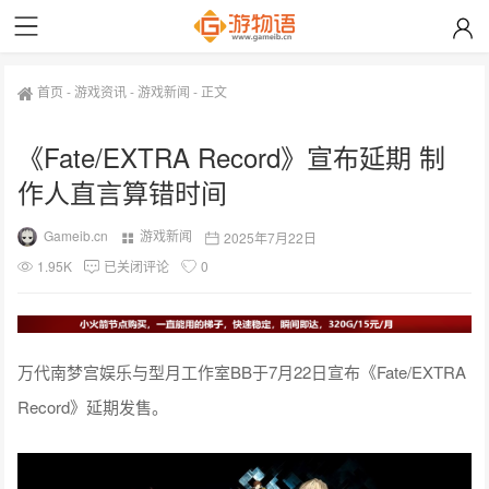
首页
-
游戏资讯
-
游戏新闻
-
正文
《Fate/EXTRA Record》宣布延期 制
作人直言算错时间
Gameib.cn
游戏新闻
2025年7月22日
1.95K
已关闭评论
0
万代南梦宫娱乐与型月工作室BB于7月22日宣布《Fate/EXTRA
Record》延期发售。