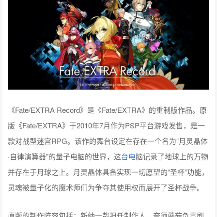
《Fate/EXTRA Record》是《Fate/EXTRA》的重制版作品。原
版《Fate/EXTRA》于2010年7月作为PSP平台游戏发售，是一
款对战型迷宫RPG。该作的舞台设定在存在一个名为“月灵晶体
·自律演算器”的量子电脑的世界，这
台电
脑记录了地球上的万物
并存在于月球之上。月灵晶体具备实现一切愿望的“圣杯”功能，
灵魂被量子化的魔术师们为争夺其使用权而展开了圣杯战争。
原版的制作阵容包括：新纳一哉担任制作人，奈须蘑菇负责剧