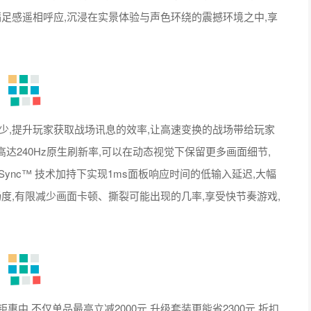
少,提升玩家获取战场讯息的效率,让高速变换的战场带给玩家
高达240Hz原生刷新率,可以在动态视觉下保留更多画面细节,
Sync™ 技术加持下实现1ms面板响应时间的低输入延迟,大幅
度,有限减少画面卡顿、撕裂可能出现的几率,享受快节奏游戏,
中,不仅单品最高立减2000元,升级套装更能省2300元,折扣
降幅最高可达3500元!而且现在外星人官网还支持最高24期免
如行动,快扫描上方二维码去官网咨询吧!