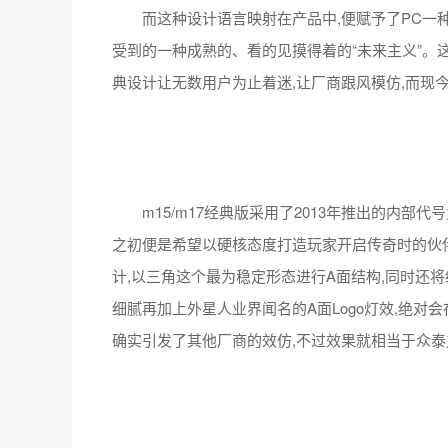
而这种设计语言映射在产品中,便赋予了PC一种
受到的一种成熟的、看的见摸得着的“未来主义”。这就是
典设计让无数用户为止着迷,让厂商跟风模仿,而现
m15/m17经典版采用了2013年推出的内部代号
之初便是希望以硬核态度打造玩家开启传奇时的伙伴
计,以三角这个最为稳定形态进行A面结构,同时还
细腻再加上外星人业界闻名的A面Logo灯效,绝对
确实引发了其他厂商的效仿,不过效果就相当于众泰
不止工业设计方面,m15/m17经典版在配置上也是
血玩家随时随地轻装上阵。其中搭载九代酷睿i7处理器