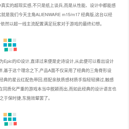
真实的超现实感,不只是纸上谈兵,而是从性能、设计中都能感
我们今天主角ALIENWARE m15/m17 经典版,这台以经
今依然以超一线主流配置满足玩家对于游戏的最终幻想。
为Epic的ID设计,直译过来便是史诗设计,从此便可以看出设计
,基于这个理念之下,产品A面不仅采用了经典的三角脊形设
将经典的星云红配色带回,搭配亲肤质感材质手指轻轻拂过,触感
会在同质化严重的游戏本当中脱颖而出,而如此经典的设计语言也
之于保时捷,东施效颦罢了。
领先于时代。平均重量2.16kg,薄至17.9mm的轻薄机身让热
整体性能提升高达33%,游戏FPS值提升56%,游戏切换时间