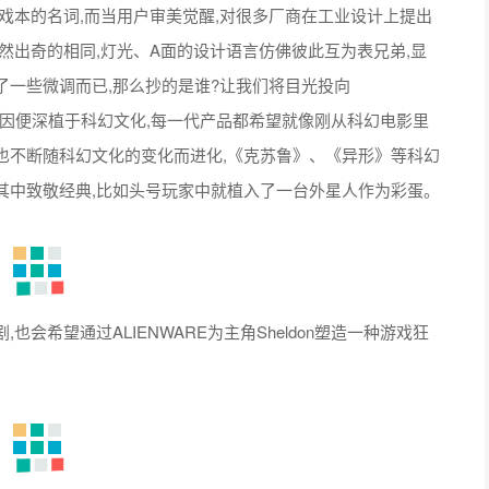
戏本的名词,而当用户审美觉醒,对很多厂商在工业设计上提出
然出奇的相同,灯光、A面的设计语言仿佛彼此互为表兄弟,显
一些微调而已,那么抄的是谁?让我们将目光投向
品牌基因便深植于科幻文化,每一代产品都希望就像刚从科幻电影里
也不断随科幻文化的变化而进化,《克苏鲁》、《异形》等科幻
其中致敬经典,比如头号玩家中就植入了一台外星人作为彩蛋。
希望通过ALIENWARE为主角Sheldon塑造一种游戏狂