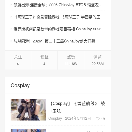
领航出海·连接全球：2026 ChinaJoy BTOB 馆盛况空前
《网球王子》恋爱冒险游戏 《网球王子 学园祭的王子们 ♡-40 and more…》与《网球王子 心跳求生 Tie break ♡game》发售
俄罗斯携创纪录数量的游戏项目亮相 ChinaJoy 2026
与AI同游！2026年第二十三届ChinaJoy盛大开幕！
关注
粉丝
点赞
浏览
4
4
11.16W
22.56M
Cosplay
【Cosplay】《​碧蓝航线》 绫
「玉肌」
Cosplay
2024年5月12日
18