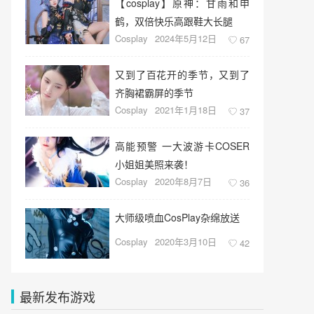
【cosplay】原神：甘雨和申
鹤，双倍快乐高跟鞋大长腿
Cosplay
2024年5月12日
67
又到了百花开的季节，又到了
齐胸裙霸屏的季节
Cosplay
2021年1月18日
37
高能预警 一大波游卡COSER
小姐姐美照来袭！
Cosplay
2020年8月7日
36
大师级喷血CosPlay杂绵放送
Cosplay
2020年3月10日
42
最新发布游戏