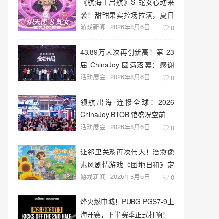
《航海王启航》S-蛇女心动来
袭！甜甜果实控场拉满，夏日
游戏新闻
2026年8月6日
盛宴开启
0
43.89万人次再创新高！第 23
届 ChinaJoy 圆满落幕：感谢
活动展会
2026年8月6日
有你，共赴这场“与 AI 同游”的
0
盛夏之约
领航出海·连接全球：2026
ChinaJoy BTOB 馆盛况空前
活动展会
2026年8月6日
0
让邻里关系再次伟大！治愈像
素风剧情游戏《团地日和》定
游戏新闻
2026年8月6日
档10月30日发售
0
烽火燃申城！PUBG PGS7-9上
海开赛，下半赛季正式打响！