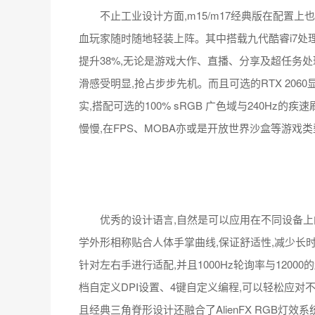
提升38%,无论是游戏大作、直播、分享及超任务
滑感受明显,抢占步步先机。而且可选的RTX 206
实,搭配可选的100% sRGB 广色域与240Hz
慢慢,在FPS、MOBA亦或是开放世界沙盒等游戏
优秀的设计语言,自然是可以应用在不同设备上的
学外形相称贴合人体手掌曲线,保证舒适性,减少长
针对左右手进行适配,并且1000Hz轮询率与1200
档自定义DPI设置、4键自定义编程,可以轻松应
且经典三角脊形设计还融合了AlienFX RGB灯效
分配灯效,玩家的每一次敲击,个性化光彩与专属的
受游戏的满分感官舒爽。