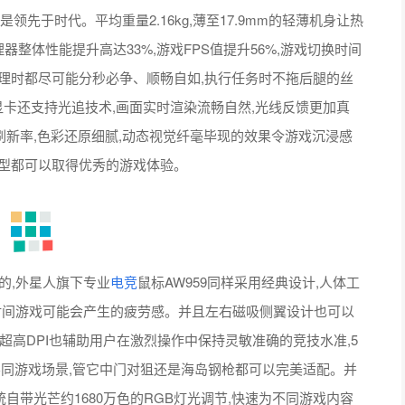
处理时都尽可能分秒必争、顺畅自如,执行任务时不拖后腿的丝
0显卡还支持光追技术,画面实时渲染流畅自然,光线反馈更加真
的疾速刷新率,色彩还原细腻,动态视觉纤毫毕现的效果令游戏沉浸感
类型都可以取得优秀的游戏体验。
,外星人旗下专业
电竞
鼠标AW959同样采用经典设计,人体工
时间游戏可能会产生的疲劳感。并且左右磁吸侧翼设计也可以
0的超高DPI也辅助用户在激烈操作中保持灵敏准确的竞技水准,5
对不同游戏场景,管它中门对狙还是海岛钢枪都可以完美适配。并
系统自带光芒约1680万色的RGB灯光调节,快速为不同游戏内容
满足感遥相呼应,沉浸在实景体验与声色环绕的震撼环境之中,享