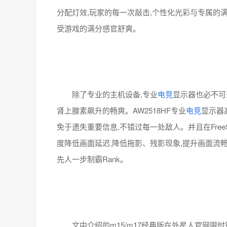
除了专业的主机设备,专业
电竞
显示器也必不可
肾上腺素飙升的畅爽。AW2518HF专业
电竞
显示器
免于遗失重要信息,不错过每一处敌人。并且在Free
度降低画面延迟,降低拖影、残影现象,提升画面流畅
先人一步制霸Rank。
文中介绍的m15/m17经典版在外星人官网限时钜惠
简直不要太好!除此之外还有多款笔记本降价促销中,
息分期活动,咨询客服还能解锁更多优惠,心动不
https://alienware.dell-brand.com/fy200130promo/