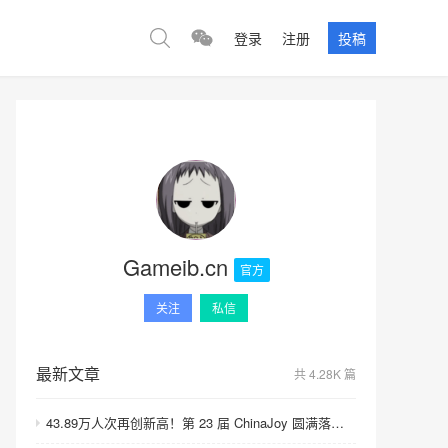
登录
注册
投稿
Gameib.cn
官方
关注
私信
最新文章
共 4.28K 篇
43.89万人次再创新高！第 23 届 ChinaJoy 圆满落幕：感谢有你，共赴这场“与 AI 同游”的盛夏之约