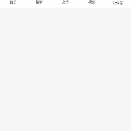
首页
搜索
文章
视频
公众号
PS5公布向下相容功能详情确认
PlayStation 618 限时优惠正式启
可相容超过4000款PS4游戏
动 解锁次世代娱乐新体验
抱歉，评论已关闭！
关于我们
寻求报道
投稿须知
商务合作
版权申明
联系我们
客服电话：13141170010 反馈建议：m@gameib.cn
Copyright © 2012-2025
游物语（北京）科技有限公司
.保留所有权利
京ICP备2025130030号
-1