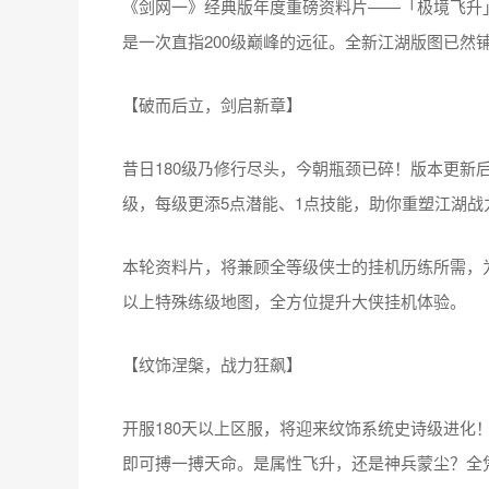
《剑网一》经典版年度重磅资料片——「极境飞升」
是一次直指200级巅峰的远征。全新江湖版图已然
【破而后立，剑启新章】
昔日180级乃修行尽头，今朝瓶颈已碎！版本更新后
级，每级更添5点潜能、1点技能，助你重塑江湖战
本轮资料片，将兼顾全等级侠士的挂机历练所需，为
以上特殊练级地图，全方位提升大侠挂机体验。
【纹饰涅槃，战力狂飙】
开服180天以上区服，将迎来纹饰系统史诗级进化
即可搏一搏天命。是属性飞升，还是神兵蒙尘？全