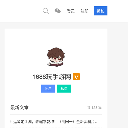
登录
注册
投稿
1688玩手游网
关注
私信
最新文章
共 123 篇
运筹定江湖，帷幄掌乾坤！《剑网一》全新资料片【运筹帷幄】今日上线！