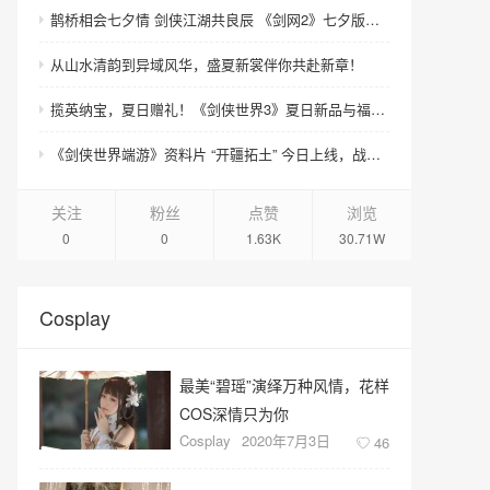
鹊桥相会七夕情 剑侠江湖共良辰 《剑网2》七夕版本今日浪漫开启！
从山水清韵到异域风华，盛夏新裳伴你共赴新章！
揽英纳宝，夏日赠礼！《剑侠世界3》夏日新品与福利上线！
《剑侠世界端游》资料片 “开疆拓土” 今日上线，战域领土开放，诚邀好友齐聚新服畅爽酣战
关注
粉丝
点赞
浏览
0
0
1.63K
30.71W
Cosplay
最美“碧瑶”演绎万种风情，花样
COS深情只为你
Cosplay
2020年7月3日
46