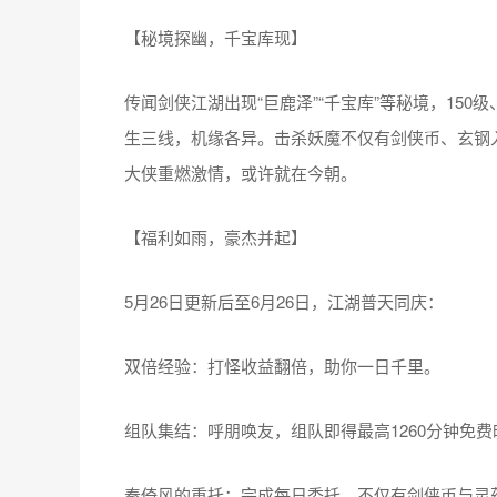
【秘境探幽，千宝库现】
传闻剑侠江湖出现“巨鹿泽”“千宝库”等秘境，15
生三线，机缘各异。击杀妖魔不仅有剑侠币、玄钢入
大侠重燃激情，或许就在今朝。
【福利如雨，豪杰并起】
5月26日更新后至6月26日，江湖普天同庆：
双倍经验：打怪收益翻倍，助你一日千里。
组队集结：呼朋唤友，组队即得最高1260分钟免
秦倚风的重托：完成每日委托，不仅有剑侠币与灵