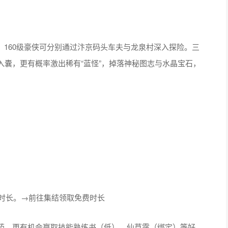
0级、160级豪侠可分别通过汴京码头车夫与龙泉村深入探险。三
囊，更有概率激出稀有“蓝怪”，掉落神秘图志与水晶宝石，
费时长。→前往集结领取免费时长
药，更有机会赢取技能熟练书（低）、仙草露（绑定）等好