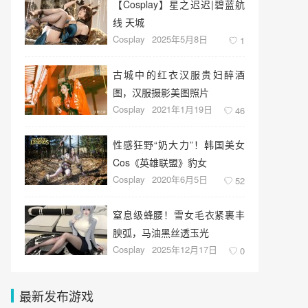
【Cosplay】星之迟迟|碧蓝航
线 天城
Cosplay
2025年5月8日
1
古城中的红衣汉服贵妇醉酒
图，汉服摄影美图照片
Cosplay
2021年1月19日
46
性感狂野“奶大力”！韩国美女
Cos《英雄联盟》豹女
Cosplay
2020年6月5日
52
窒息级蜂腰！雪女毛衣紧裹丰
腴弧，马油黑丝透玉光
Cosplay
2025年12月17日
0
最新发布游戏