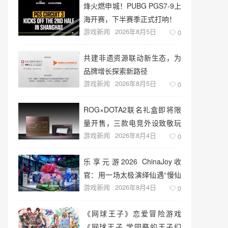
烽火燃申城！PUBG PGS7-9上
海开赛，下半赛季正式打响！
游戏新闻
2026年8月5日
0
共建非遗资源联动新生态，为
品牌增长探索新路径
游戏新闻
2026年8月5日
0
ROG×DOTA2联名礼盒即将限
量开售，三款电竞外设致敬玩
游戏新闻
2026年8月4日
家青春记忆
0
乐享元游2026 ChinaJoy收
官：用一场太极演绎仙遇“慢仙
游戏新闻
2026年8月4日
侠”
0
《网球王子》恋爱冒险游戏
《网球王子 学园祭的王子们