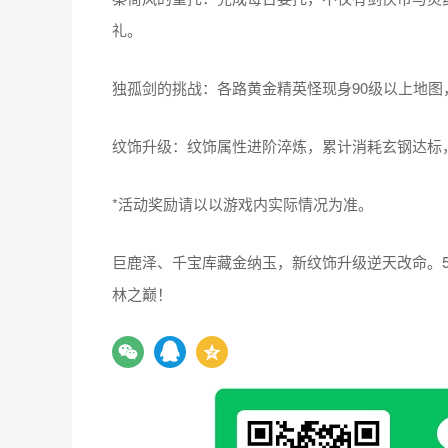
礼。
独孤剑的挑战：各路黄金精英怪现身90级以上地
纹饰升级：纹饰属性进阶淬炼，累计消耗玄钢达标
*活动奖励请以以游戏内实际情况为准。
巨鹿泽、千宝库藏金纳玉，新纹饰升级逆天改命。5
林之巅！