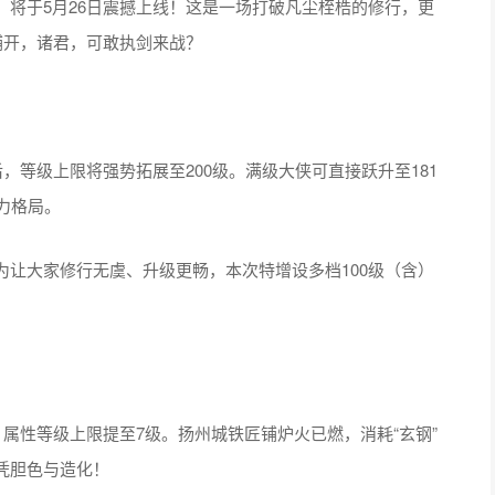
将于5月26日震撼上线！这是一场打破凡尘桎梏的修行，更
铺开，诸君，可敢执剑来战？
，等级上限将强势拓展至200级。满级大侠可直接跃升至181
力格局。
让大家修行无虞、升级更畅，本次特增设多档100级（含）
！属性等级上限提至7级。扬州城铁匠铺炉火已燃，消耗“玄钢”
凭胆色与造化！