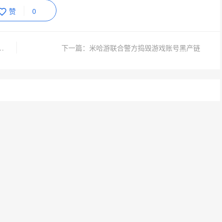
赞
0
怖游戏《绝命花狱》9分钟试玩实机
下一篇：米哈游联合警方捣毁游戏账号黑产链