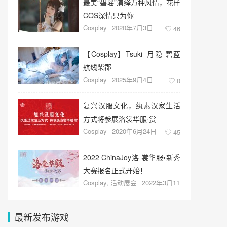
最美“碧瑶”演绎万种风情，花样
COS深情只为你
Cosplay
2020年7月3日
46
【Cosplay】Tsuki_月隐 碧蓝
航线柴郡
Cosplay
2025年9月4日
0
复兴汉服文化，纨素汉家生活
方式将参展洛裳华服·赏
Cosplay
2020年6月24日
45
2022 ChinaJoy洛 裳华服•新秀
大赛报名正式开始！
Cosplay
,
活动展会
2022年3月11
日
34
最新发布游戏