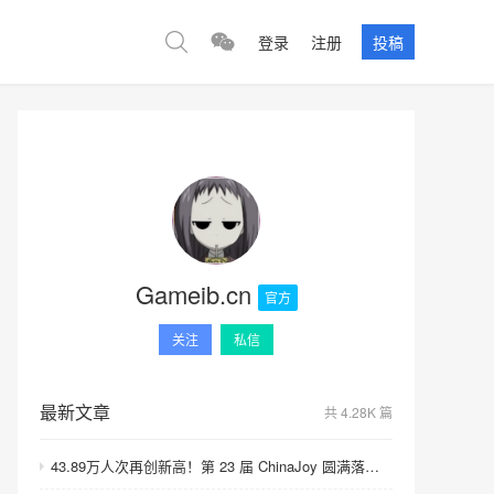
登录
注册
投稿
Gameib.cn
官方
关注
私信
最新文章
共 4.28K 篇
43.89万人次再创新高！第 23 届 ChinaJoy 圆满落幕：感谢有你，共赴这场“与 AI 同游”的盛夏之约