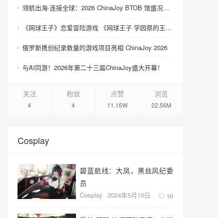
领航出海·连接全球：2026 ChinaJoy BTOB 馆盛况空前
《网球王子》恋爱冒险游戏 《网球王子 学园祭的王子们 ♡-40 and more…》与《网球王子 心跳求生 Tie break ♡game》发售
俄罗斯携创纪录数量的游戏项目亮相 ChinaJoy 2026
与AI同游！2026年第二十三届ChinaJoy盛大开幕！
关注
粉丝
点赞
浏览
4
4
11.16W
22.56M
Cosplay
碧蓝航线：大凤，黑丝风纪委
员
Cosplay
2024年5月10日
16