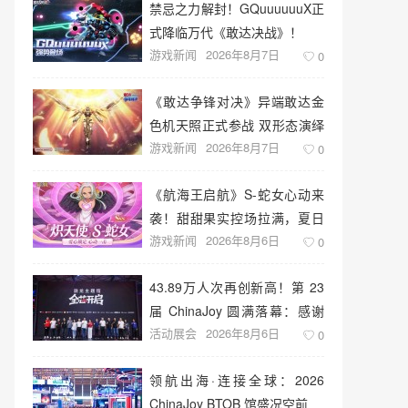
禁忌之力解封！GQuuuuuuX正
式降临万代《敢达决战》！
游戏新闻
2026年8月7日
0
《敢达争锋对决》异端敢达金
色机天照正式参战 双形态演绎
游戏新闻
2026年8月7日
空中战技
0
《航海王启航》S-蛇女心动来
袭！甜甜果实控场拉满，夏日
游戏新闻
2026年8月6日
盛宴开启
0
43.89万人次再创新高！第 23
届 ChinaJoy 圆满落幕：感谢
活动展会
2026年8月6日
有你，共赴这场“与 AI 同游”的
0
盛夏之约
领航出海·连接全球：2026
ChinaJoy BTOB 馆盛况空前