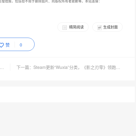
处理措施，包括但不限于删除图片、向版权所有者致歉等。本站连接：
精简阅读
生成封面
赞
0
篇：卡普空表态AI做不了《怪物猎人》和《生化危机》 但能替人加班
下一篇：Steam更新“Wuxia”分类，《影之刃零》领跑武侠游戏期待榜单