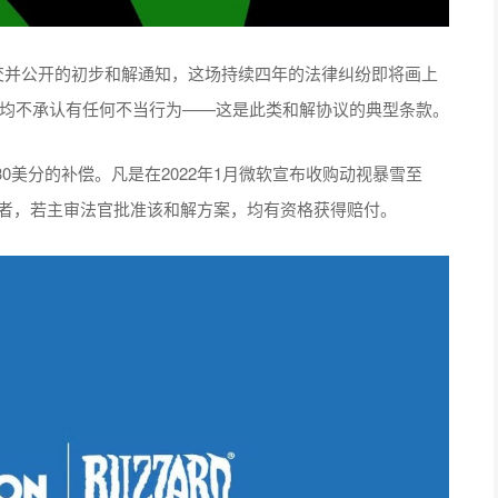
提交并公开的初步和解通知，这场持续四年的法律纠纷即将画上
方均不承认有任何不当行为——这是此类和解协议的典型条款。
0美分的补偿。凡是在2022年1月微软宣布收购动视暴雪至
投资者，若主审法官批准该和解方案，均有资格获得赔付。