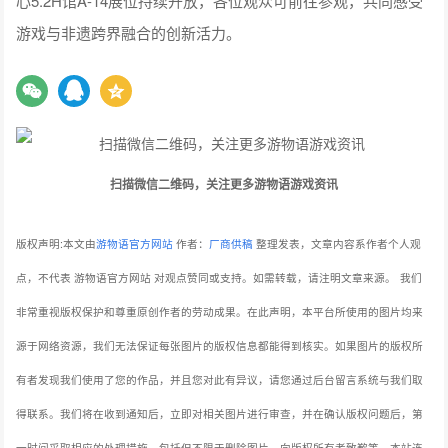
心5.2H馆A-14展位持续开放，各位观众可前往参观，共同感受
游戏与非遗跨界融合的创新活力。
扫描微信二维码，关注更多游物语游戏资讯
版权声明:本文由
游物语官方网站
作者：
厂商供稿
整理发表，文章内容系作者个人观
点，不代表 游物语官方网站 对观点赞同或支持。如需转载，请注明文章来源。
我们
非常重视版权保护和尊重原创作者的劳动成果。在此声明，本平台所使用的图片均来
源于网络资源，我们无法保证每张图片的版权信息都能得到核实。如果图片的版权所
有者发现我们使用了您的作品，并且您对此有异议，请您通过后台留言系统与我们取
得联系。我们将在收到通知后，立即对相关图片进行审查，并在确认版权问题后，第
一时间采取相应的处理措施，包括但不限于删除图片、向版权所有者致歉等。本站连