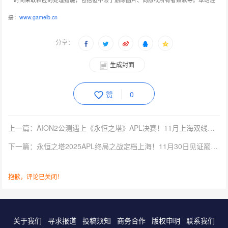
接：
www.gameib.cn
分享：
生成封面
赞
0
上一篇：AION2公测遇上《永恒之塔》APL决赛！11月上海双线狂欢！
下一篇：永恒之塔2025APL终局之战定档上海！11月30日见证巅峰加冕
抱歉，评论已关闭！
关于我们
寻求报道
投稿须知
商务合作
版权申明
联系我们