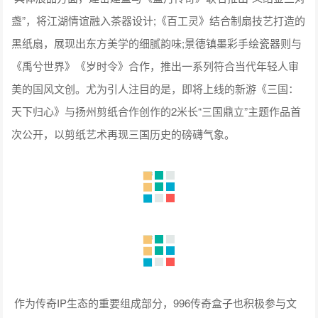
盏”，将江湖情谊融入茶器设计;《百工灵》结合制扇技艺打造的
黑纸扇，展现出东方美学的细腻韵味;景德镇墨彩手绘瓷器则与
《禹兮世界》《岁时令》合作，推出一系列符合当代年轻人审
美的国风文创。尤为引人注目的是，即将上线的新游《三国：
天下归心》与扬州剪纸合作创作的2米长“三国鼎立”主题作品首
次公开，以剪纸艺术再现三国历史的磅礴气象。
作为传奇IP生态的重要组成部分，996传奇盒子也积极参与文