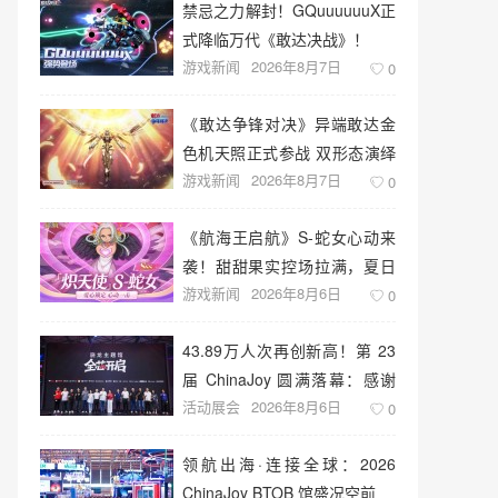
禁忌之力解封！GQuuuuuuX正
式降临万代《敢达决战》！
游戏新闻
2026年8月7日
0
《敢达争锋对决》异端敢达金
色机天照正式参战 双形态演绎
游戏新闻
2026年8月7日
空中战技
0
《航海王启航》S-蛇女心动来
袭！甜甜果实控场拉满，夏日
游戏新闻
2026年8月6日
盛宴开启
0
43.89万人次再创新高！第 23
届 ChinaJoy 圆满落幕：感谢
活动展会
2026年8月6日
有你，共赴这场“与 AI 同游”的
0
盛夏之约
领航出海·连接全球：2026
ChinaJoy BTOB 馆盛况空前