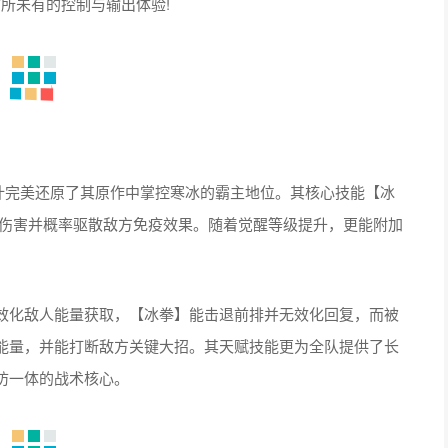
所未有的控制与输出体验!
设计完美还原了其原作中掌控寒冰的霸主地位。其核心技能【冰
粹伤害并概率驱散敌方免疫效果。随着觉醒等级提升，更能附加
效化敌人能量获取，【冰拳】能击退前排并无效化回复，而被
能量，并能打断敌方关键大招。其天赋技能更为全队提供了长
防一体的战术核心。