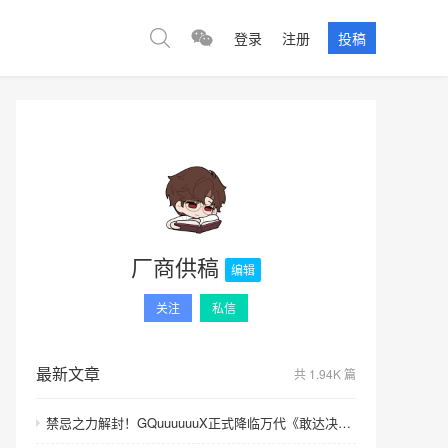
登录
注册
投稿
厂商供稿
编辑
关注
私信
最新文章
共 1.94K 篇
禁忌之力解封！GQuuuuuuX正式降临万代《敢达决战》！