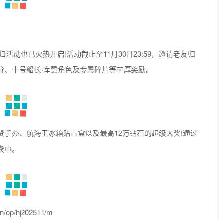
活动也已火热开启!活动截止至11月30日23:59，邀请老友归
分、十号船长·库赞角色及专属碎片等丰厚奖励。
办、航海王冰箱贴盲盒以及最高12万钻石的超级大奖!通过
囊中。
p/hj202511/m