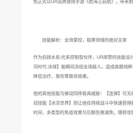
色正式以UR品质登陆手游《航海王启航》，带来前
技能解析：全场掌控，极寒领域的绝对主宰
作为后排水系/光系控制型伙伴，UR库赞的技能
河时代·冰球】能瞬间冻结全场敌人，造成高额纯
降低治疗、易伤等致命效果。
他的其他技能与被动同样极具威胁：【连弹】可无
动技能【冰冻世界】则让他在持续战斗中快速获得
时间、多类型的免疫效果与巨额伤害减免，堪称攻