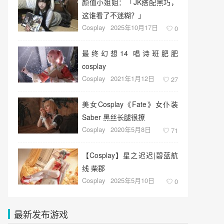
颜值小姐姐：「JK搭配黑巧，
这谁看了不迷糊？」
Cosplay
2025年10月17日
0
最终幻想14 唱诗班肥肥
cosplay
Cosplay
2021年1月12日
27
美女Cosplay《Fate》女仆装
Saber 黑丝长腿很撩
Cosplay
2020年5月8日
71
【Cosplay】星之迟迟|碧蓝航
线 柴郡
Cosplay
2025年5月10日
0
最新发布游戏