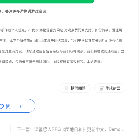
码，关注更多游物语游戏资讯
系作者个人观点，不代表 游物语官方网站 对观点赞同或支持。如需转载，请注明
声明，本平台所使用的图片均来源于网络资源，我们无法保证每张图片的版权信息
且您对此有异议，请您通过后台留言系统与我们取得联系。我们将在收到通知后，立
处理措施，包括但不限于删除图片、向版权所有者致歉等。本站连接：
精简阅读
生成封面
赞
0
值购！高刷畅玩《无畏契约》！
下一篇：温馨感人RPG《团地日和》更新中文，Demo免费下载游玩