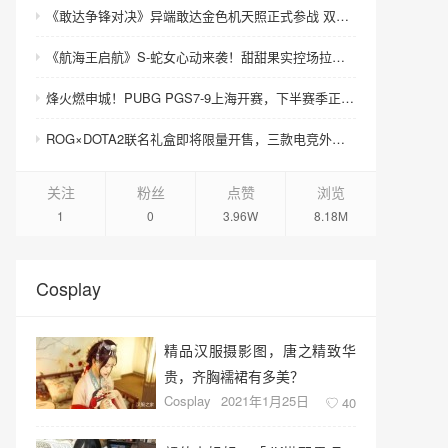
《敢达争锋对决》异端敢达金色机天照正式参战 双形态演绎空中战技
《航海王启航》S-蛇女心动来袭！甜甜果实控场拉满，夏日盛宴开启
烽火燃申城！PUBG PGS7-9上海开赛，下半赛季正式打响！
ROG×DOTA2联名礼盒即将限量开售，三款电竞外设致敬玩家青春记忆
关注
粉丝
点赞
浏览
1
0
3.96W
8.18M
Cosplay
精品汉服摄影图，唐之精致华
贵，齐胸襦裙有多美？
Cosplay
2021年1月25日
40