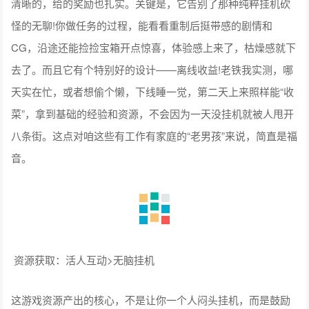
清晰的，给的奖励也扎实。关键是，它告别了那种纯粹挂机砍
怪的无聊!你做任务的过程，能看看重制后挺带感的剧情和
CG，沿途还能捡捡宝箱开点惊喜，体验感上来了，枯燥感就下
去了。而且它有个特别好的设计——离线收益!老铁我实测，哪
天实在忙，或者想偷个懒，下线睡一觉，第二天上来照样能“收
菜”，拿到基础的经验和资源，不会因为一天没挂机就被人甩开
八条街。这点对咱这些有工作有家庭的“老男孩”来说，简直是福
音。
资源获取：活人互动>无脑挂机
这游戏资源产出的核心，不是让你一个人闷头挂机，而是鼓励