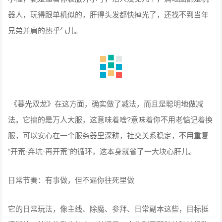
器人，玩得跟单机似的，肝得头发都快掉光了，还找不到当年
兄弟并肩的热乎气儿。
《暮光双龙》在这方面，确实做了减法，而且是聪明地做减
法。它搞的是万人大服，这意味着啥?意味着你不用老惦记着换
服，可以安心在一个服务器里深耕，社交关系稳定，不用重复
“开荒-弃坑-再开荒”的循环，这本身就省了一大块心肝儿。
日常节奏：有事做，但不逼你往死里做
它的日常玩法，像主线、除魔、参拜、日常副本这些，目标挺