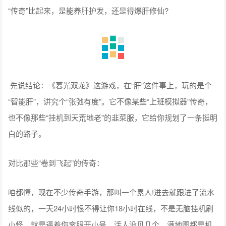
“传奇”比起来，是能养肝护发，还是得爆肝修仙?
先说结论：《暮光双龙》这游戏，在“肝”这件事上，玩的是个
“智能肝”，讲究个“张弛有度”。它不像某些“上班模拟器”传奇，
也不像那些“挂机到天荒地老”的韭菜服，它给你规划了一条挺明
白的路子。
对比那些“卷到飞起”的传奇：
咱都懂，现在不少传奇手游，那叫一个累人!进去就跟进了流水
线似的，一天24小时恨不得让你18小时在线，不是无脑挂机刷
小怪，就是逼着你衮服开小号，活人没见几个，满地图都是机