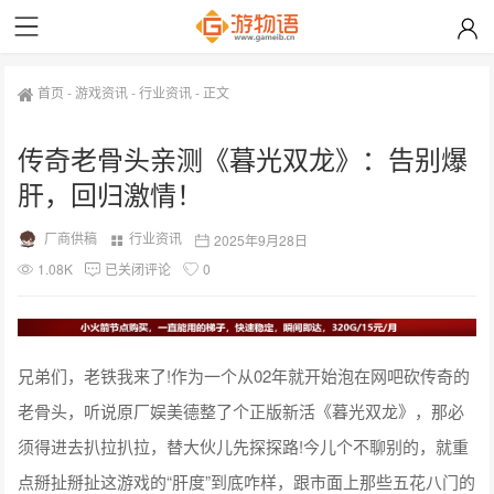
首页
-
游戏资讯
-
行业资讯
-
正文
传奇老骨头亲测《暮光双龙》：告别爆
肝，回归激情！
厂商供稿
行业资讯
2025年9月28日
1.08K
已关闭评论
0
兄弟们，老铁我来了!作为一个从02年就开始泡在网吧砍传奇的
老骨头，听说原厂娱美德整了个正版新活《暮光双龙》，那必
须得进去扒拉扒拉，替大伙儿先探探路!今儿个不聊别的，就重
点掰扯掰扯这游戏的“肝度”到底咋样，跟市面上那些五花八门的