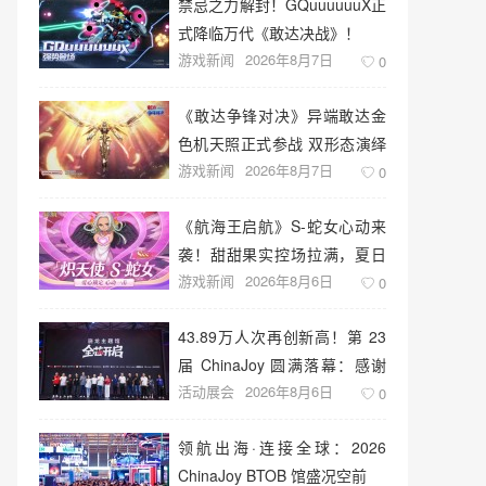
禁忌之力解封！GQuuuuuuX正
式降临万代《敢达决战》！
游戏新闻
2026年8月7日
0
《敢达争锋对决》异端敢达金
色机天照正式参战 双形态演绎
游戏新闻
2026年8月7日
空中战技
0
《航海王启航》S-蛇女心动来
袭！甜甜果实控场拉满，夏日
游戏新闻
2026年8月6日
盛宴开启
0
43.89万人次再创新高！第 23
届 ChinaJoy 圆满落幕：感谢
活动展会
2026年8月6日
有你，共赴这场“与 AI 同游”的
0
盛夏之约
领航出海·连接全球：2026
ChinaJoy BTOB 馆盛况空前