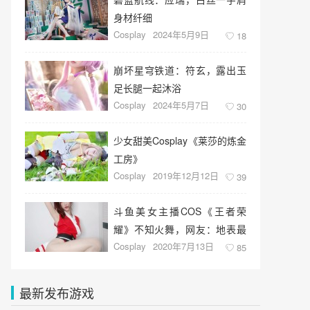
身材纤细
Cosplay
2024年5月9日
18
崩坏星穹铁道：符玄，露出玉
足长腿一起沐浴
Cosplay
2024年5月7日
30
少女甜美Cosplay《莱莎的炼金
工房》
Cosplay
2019年12月12日
39
斗鱼美女主播COS《王者荣
耀》不知火舞，网友：地表最
Cosplay
2020年7月13日
强
85
最新发布游戏