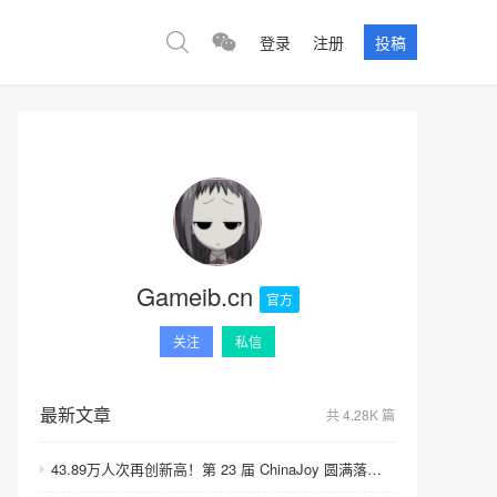
登录
注册
投稿
Gameib.cn
官方
关注
私信
最新文章
共 4.28K 篇
43.89万人次再创新高！第 23 届 ChinaJoy 圆满落幕：感谢有你，共赴这场“与 AI 同游”的盛夏之约