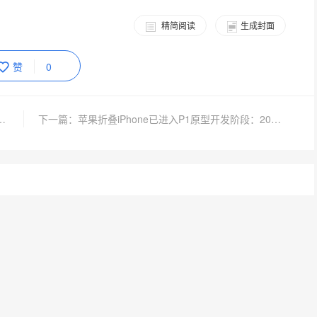
精简阅读
生成封面
赞
0
最终季2026年开播 完全虚化的一护
下一篇：苹果折叠iPhone已进入P1原型开发阶段：2026年见