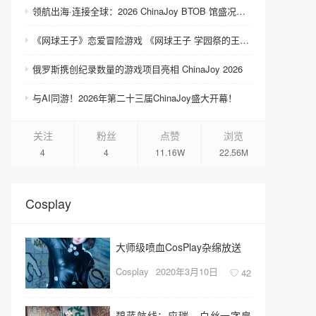
领航出海·连接全球：2026 ChinaJoy BTOB 馆盛况空前
《网球王子》恋爱冒险游戏 《网球王子 学园祭的王子们 ♡-40 and more…》与《网球王子 心跳求生 Tie break ♡game》发售
俄罗斯携创纪录数量的游戏项目亮相 ChinaJoy 2026
与AI同游！2026年第二十三届ChinaJoy盛大开幕！
关注
粉丝
点赞
浏览
4
4
11.16W
22.56M
Cosplay
大师级喷血CosPlay杂绵放送
Cosplay
2020年3月10日
42
碧蓝航线：应瑞，白丝一字肩