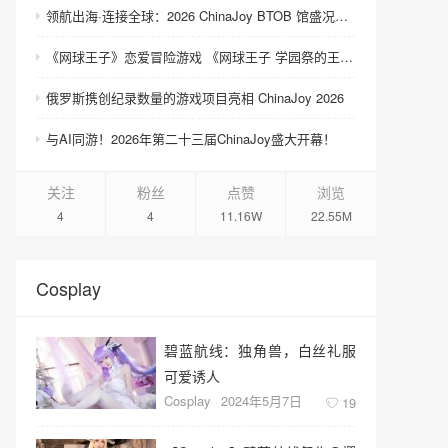
领航出海·连接全球：2026 ChinaJoy BTOB 馆盛况空前
《网球王子》恋爱冒险游戏 《网球王子 学园祭的王子们 ♡-40 and more…》与《网球王子 心跳求生 Tie break ♡game》发售
俄罗斯携创纪录数量的游戏项目亮相 ChinaJoy 2026
与AI同游！2026年第二十三届ChinaJoy盛大开幕！
关注
粉丝
点赞
浏览
4
4
11.16W
22.55M
Cosplay
碧蓝航线：独角兽，白丝礼服
可爱诱人
Cosplay
2024年5月7日
19