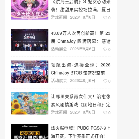
《航海王启航》S-蛇女心动来
袭！甜甜果实控场拉满，夏日
游戏新闻
2026年8月6日
盛宴开启
0
43.89万人次再创新高！第 23
届 ChinaJoy 圆满落幕：感谢
活动展会
2026年8月6日
有你，共赴这场“与 AI 同游”的
0
盛夏之约
领航出海·连接全球：2026
ChinaJoy BTOB 馆盛况空前
活动展会
2026年8月6日
0
让邻里关系再次伟大！治愈像
素风剧情游戏《团地日和》定
游戏新闻
2026年8月6日
档10月30日发售
0
烽火燃申城！PUBG PGS7-9上
海开赛，下半赛季正式打响！