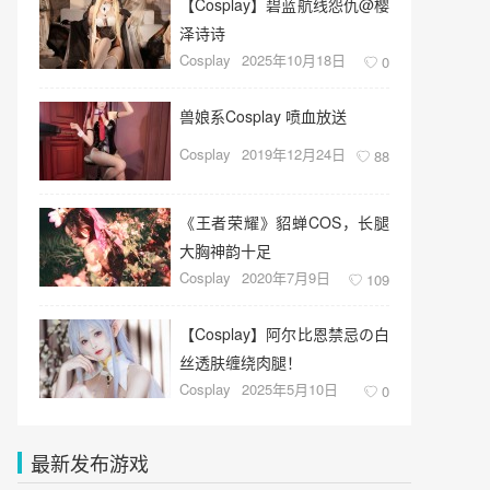
【Cosplay】碧蓝航线怨仇@樱
泽诗诗
Cosplay
2025年10月18日
0
兽娘系Cosplay 喷血放送
Cosplay
2019年12月24日
88
《王者荣耀》貂蝉COS，长腿
大胸神韵十足
Cosplay
2020年7月9日
109
【Cosplay】阿尔比恩禁忌の白
丝透肤缠绕肉腿！
Cosplay
2025年5月10日
0
最新发布游戏