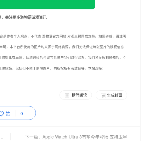
码，关注更多游物语游戏资讯
容系作者个人观点，不代表 游物语官方网站 对观点赞同或支持。如需转载，请注明
声明，本平台所使用的图片均来源于网络资源，我们无法保证每张图片的版权信息
且您对此有异议，请您通过后台留言系统与我们取得联系。我们将在收到通知后，立
处理措施，包括但不限于删除图片、向版权所有者致歉等。本站连接：
精简阅读
生成封面
赞
0
卡》系列游戏开发商Toca Boca已经进行裁员
下一篇：Apple Watch Ultra 3有望今年登场 支持卫星