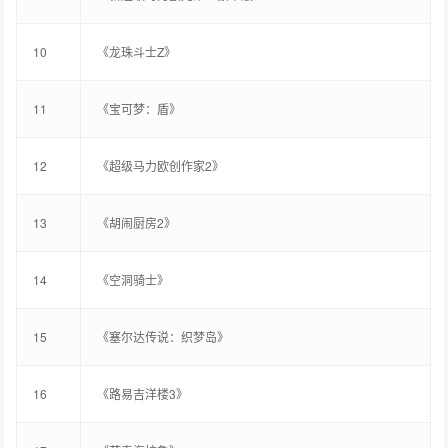
10
《龙珠斗士Z》
11
《宝可梦：盾》
12
《超级马力欧创作家2》
13
《胡闹厨房2》
14
《空洞骑士》
15
《塞尔达传说：织梦岛》
16
《路易吉洋楼3》