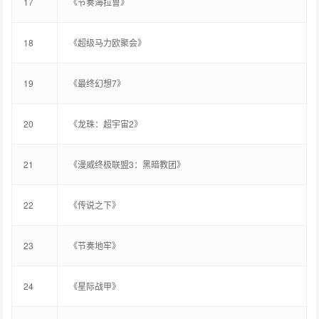
17
《节奏海拉鲁》
18
《超级马力欧聚会》
19
《最终幻想7》
20
《龙珠：超宇宙2》
21
《漫威终极联盟3：黑暗教团》
22
《传说之下》
23
《节奏地牢》
24
《星际战甲》