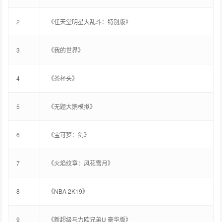
2
《任天堂明星大乱斗：特别版》
3
《我的世界》
4
《茶杯头》
5
《无题大鹅模拟》
6
《宝可梦：剑》
7
《火焰纹章：风花雪月》
8
《NBA 2K19》
9
《新超级马力欧兄弟U 豪华版》