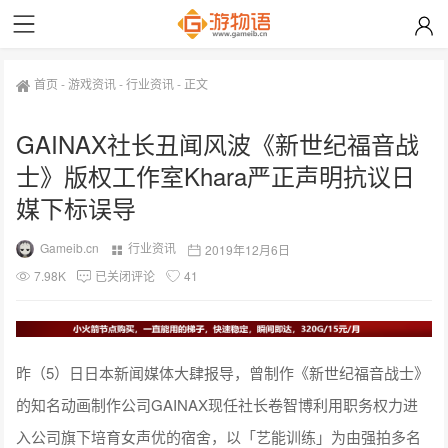
首页
-
游戏资讯
-
行业资讯
-
正文
GAINAX社长丑闻风波《新世纪福音战
士》版权工作室Khara严正声明抗议日
媒下标误导
Gameib.cn
行业资讯
2019年12月6日
7.98K
已关闭评论
41
昨（5）日日本新闻媒体大肆报导，曾制作《新世纪福音战士》
的知名动画制作公司GAINAX现任社长卷智博利用职务权力进
入公司旗下培育女声优的宿舍，以「艺能训练」为由强拍多名