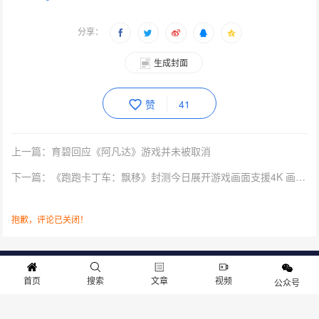
分享：
生成封面
赞
41
上一篇：育碧回应《阿凡达》游戏并未被取消
下一篇：《跑跑卡丁车：飘移》封测今日展开游戏画面支援4K 画质、加入角色自订等新变化
抱歉，评论已关闭！
关于我们
寻求报道
投稿须知
商务合作
版权申明
联系我们
首页
搜索
文章
视频
公众号
客服电话：13141170010 反馈建议：m@gameib.cn