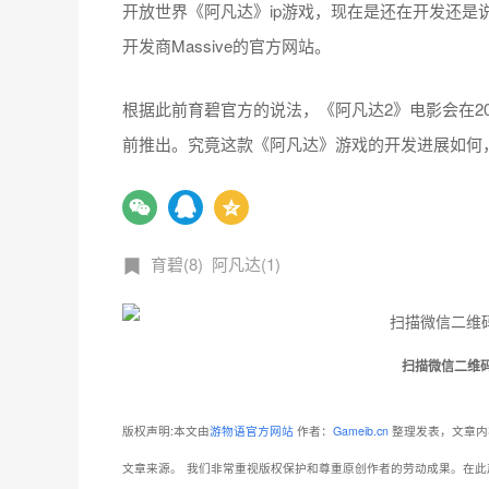
开放世界《阿凡达》ip游戏，现在是还在开发还是
开发商Massive的官方网站。
根据此前育碧官方的说法，《阿凡达2》电影会在20
前推出。究竟这款《阿凡达》游戏的开发进展如何
育碧(8)
阿凡达(1)
扫描微信二维
版权声明:本文由
游物语官方网站
作者：
Gameib.cn
整理发表，文章内
文章来源。
我们非常重视版权保护和尊重原创作者的劳动成果。在此