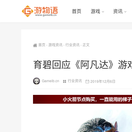
首页
游戏
资讯
首页
-
游戏资讯
-
行业资讯
-
正文
育碧回应《阿凡达》游
Gameib.cn
行业资讯
2019年12月6日