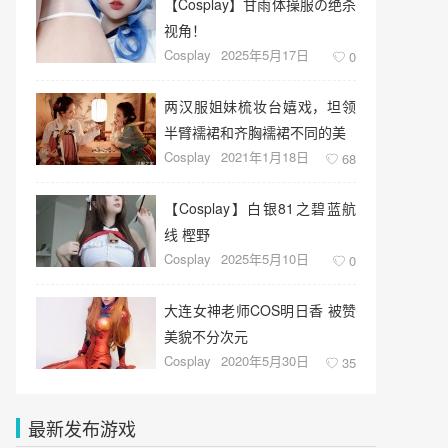
【Cosplay】甘雨体操服の绝杀
视角！
Cosplay
2025年5月17日
0
两汉服姐妹梳妆台嬉戏，坦领
半臂襦裙和齐胸襦裙不同的美
Cosplay
2021年1月18日
68
【Cosplay】白银81之碧蓝航
线 樫野
Cosplay
2025年5月10日
0
大连女神老师COS明日香 被赞
美貌不分次元
Cosplay
2020年5月30日
35
最新发布游戏