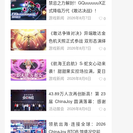
禁忌之力解封！GQuuuuuuX正
式降临万代《敢达决战》！
游戏新闻
2026年8月7日
0
《敢达争锋对决》异端敢达金
色机天照正式参战 双形态演绎
游戏新闻
2026年8月7日
空中战技
0
《航海王启航》S-蛇女心动来
袭！甜甜果实控场拉满，夏日
游戏新闻
2026年8月6日
盛宴开启
0
43.89万人次再创新高！第 23
届 ChinaJoy 圆满落幕：感谢
活动展会
2026年8月6日
有你，共赴这场“与 AI 同游”的
0
盛夏之约
领航出海·连接全球：2026
ChinaJoy BTOB 馆盛况空前