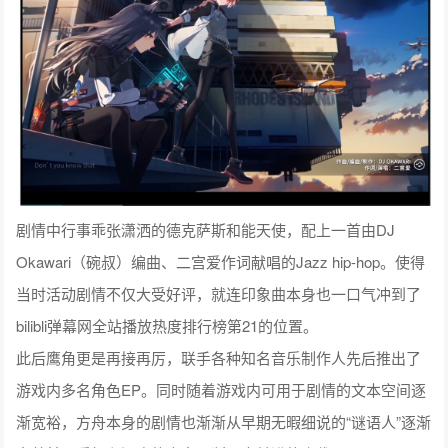
剧情中行事乖张潇洒的德克萨斯和能天使，配上一首由DJ
Okawari（碗叔）编曲、二宫爱作词献唱的Jazz hip-hop。使得
当时活动剧情不仅大受好评，就连印象曲本身也一口气冲到了
bilibli弹幕网全站播放热度排行榜第21的位置。
此后鹰角更是再接再厉，联手各种知名音乐制作人先后推出了
游戏内多名角色EP。同时随着游戏内可用于剧情的文本空间逐
渐宽裕，方舟本身的剧情也渐渐从早期无暇细说的“谜语人”逐渐