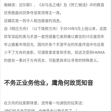
蜘蛛侠：迈尔斯》、《对马岛之魂》及《死亡搁浅》中的数首
优秀歌曲共同争夺该奖项得主一席。
这确实是一则令人相当振奋的消息。
自《明日方舟》（以下简称方舟）于2019年5月上线以来，这款
异军突起的黑马手游一直凭借着它高到难以置信的讨论度而牢
牢占据着市场目光，国内外各个手游平台的年度评选中也总是
少不了方舟的身影，可谓是拿奖拿到手软，但这次受到HMMA
的提名一事对于方舟而言，可能更具非比寻常的特殊意义。
不务正业务他业，鹰角何故觅知音
在方舟的玩家群体里，流传着一句调侃的玩笑话：
“咱们给方舟花的钱，全被拿去公款追星了。”