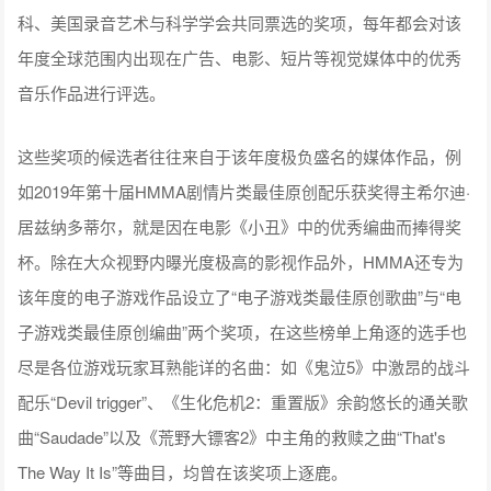
科、美国录音艺术与科学学会共同票选的奖项，每年都会对该
年度全球范围内出现在广告、电影、短片等视觉媒体中的优秀
音乐作品进行评选。
这些奖项的候选者往往来自于该年度极负盛名的媒体作品，例
如2019年第十届HMMA剧情片类最佳原创配乐获奖得主希尔迪·
居兹纳多蒂尔，就是因在电影《小丑》中的优秀编曲而捧得奖
杯。除在大众视野内曝光度极高的影视作品外，HMMA还专为
该年度的电子游戏作品设立了“电子游戏类最佳原创歌曲”与“电
子游戏类最佳原创编曲”两个奖项，在这些榜单上角逐的选手也
尽是各位游戏玩家耳熟能详的名曲：如《鬼泣5》中激昂的战斗
配乐“Devil trigger”、《生化危机2：重置版》余韵悠长的通关歌
曲“Saudade”以及《荒野大镖客2》中主角的救赎之曲“That's
The Way It Is”等曲目，均曾在该奖项上逐鹿。