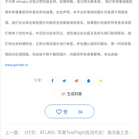
不代表 chinajoy 对观点赞同或支持。如需转载，请注明文章来源。
我们非常重视版权
保护和尊重原创作者的劳动成果。在此声明，本平台所使用的图片均来源于网络资
源，我们无法保证每张图片的版权信息都能得到核实。如果图片的版权所有者发现我
们使用了您的作品，并且您对此有异议，请您通过后台留言系统与我们取得联系。我
们将在收到通知后，立即对相关图片进行审查，并在确认版权问题后，第一时间采取
相应的处理措施，包括但不限于删除图片、向版权所有者致歉等。本站连接：
www.gameib.cn
分享：
生成封面
赞
36
上一篇：《代号：ATLAS》苹果TestFlight首测开启！海洋废土世界的神秘面纱今日掀开