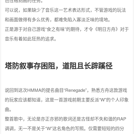
色性格刻画的任务。
可以说，如果缺少了音乐这一艺术表达形式，不管游戏的玩法
和画面做得有多么优秀，都难免陷入寡淡乏味的境地。
正是源于对自己游戏“食之有味”的期待，才令《明日方舟》对于
音乐有着如此狂热的追求。
塔防叙事存困阻，道阻且长辟蹊径
说回到这次HMMA的提名曲目“Renegade”，熟悉方舟这款游戏
的玩家应该都知道，这是一首游戏前期主要反派“W”的个人印象
曲。
整首歌中，无论是亦正亦邪的歌词还是古怪却不失和谐的RAP
调调，无一不是关于“W”这名角色的写照。仅需要短短的四分