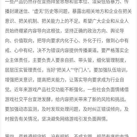
一些产品仍然存在宣扬拜金思想和官本位、渲染低俗暴力、传
播封建迷信、“虚无”历史等问题，暴露出相关地方和企业在把关
意识、把关机制、把关能力上的不足。希望广大企业和从业人
员始终绷紧内容导向这根弦，坚持正确的政治方向、舆论导
向、价值取向，把导向要求内化于心、外化于行，做到心中有
戒、心中有纪，决不为错误内容提供传播渠道。要严格落实企
业主体责任，主要负责人要亲自抓、带头管，细化管理制度，
层层压实管理责任，当好“把关人”“守门人”。要加强队伍培训，
增强把关意识，提高把关能力，让落实导向要求成为行业自
觉。近年来游戏产品社交功能不断强化，一些社会负面情绪借
游戏社交平台宣泄发酵，给内容把关带来了新的风险和挑战。
要加强动态监测，及时发现处理问题，及时纠正错误倾向，及
时报告有关情况，坚决避免网络游戏引发负面舆情。
第四，严格遵规守矩。没有规矩、不成方圆，规范有序的市场