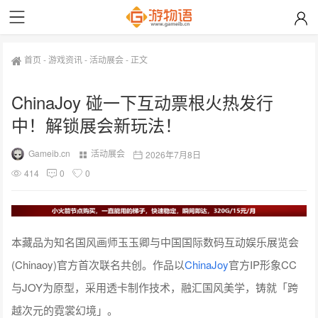
首页
-
游戏资讯
-
活动展会
-
正文
ChinaJoy 碰一下互动票根火热发行
中！解锁展会新玩法！
Gameib.cn
活动展会
2026年7月8日
414
0
0
本藏品为知名国风画师玉玉卿与中国国际数码互动娱乐展览会
(Chinaoy)官方首次联名共创。作品以
ChinaJoy
官方IP形象CC
与JOY为原型，采用透卡制作技术，融汇国风美学，铸就「跨
越次元的霓裳幻境」。