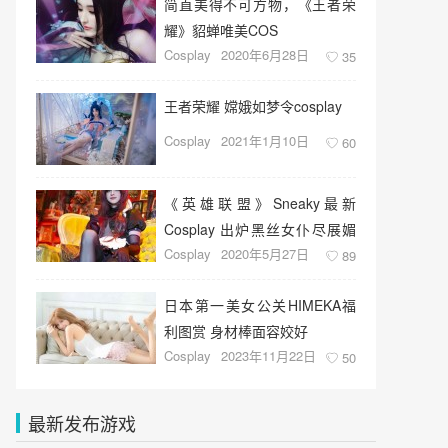
简直美得不可方物，《王者荣
耀》貂蝉唯美COS
Cosplay
2020年6月28日
35
王者荣耀 嫦娥如梦令cosplay
Cosplay
2021年1月10日
60
《英雄联盟》Sneaky最新
Cosplay 出炉黑丝女仆尽展媚
Cosplay
2020年5月27日
态
89
日本第一美女公关HIMEKA福
利图赏 身材棒面容姣好
Cosplay
2023年11月22日
50
最新发布游戏