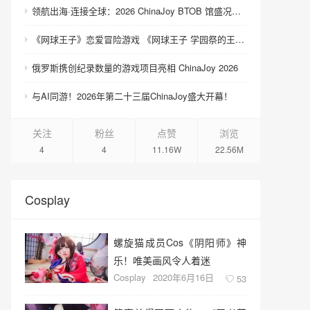
领航出海·连接全球：2026 ChinaJoy BTOB 馆盛况空前
《网球王子》恋爱冒险游戏 《网球王子 学园祭的王子们 ♡-40 and more…》与《网球王子 心跳求生 Tie break ♡game》发售
俄罗斯携创纪录数量的游戏项目亮相 ChinaJoy 2026
与AI同游！2026年第二十三届ChinaJoy盛大开幕！
关注
粉丝
点赞
浏览
4
4
11.16W
22.56M
Cosplay
螺旋猫成员Cos《阴阳师》神
乐！唯美画风令人着迷
Cosplay
2020年6月16日
53