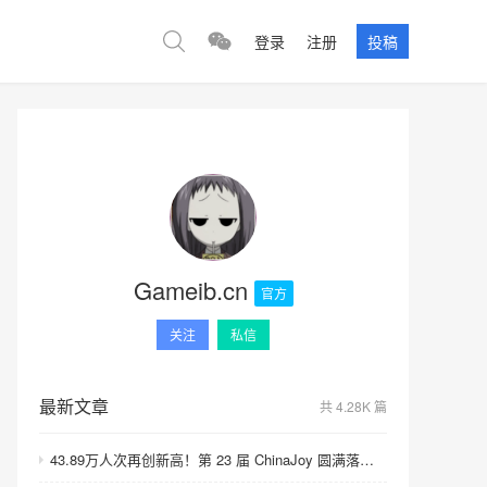
登录
注册
投稿
Gameib.cn
官方
关注
私信
最新文章
共 4.28K 篇
43.89万人次再创新高！第 23 届 ChinaJoy 圆满落幕：感谢有你，共赴这场“与 AI 同游”的盛夏之约