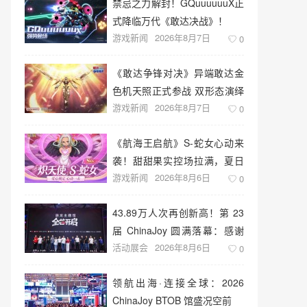
禁忌之力解封！GQuuuuuuX正
式降临万代《敢达决战》！
游戏新闻
2026年8月7日
0
《敢达争锋对决》异端敢达金
色机天照正式参战 双形态演绎
游戏新闻
2026年8月7日
空中战技
0
《航海王启航》S-蛇女心动来
袭！甜甜果实控场拉满，夏日
游戏新闻
2026年8月6日
盛宴开启
0
43.89万人次再创新高！第 23
届 ChinaJoy 圆满落幕：感谢
活动展会
2026年8月6日
有你，共赴这场“与 AI 同游”的
0
盛夏之约
领航出海·连接全球：2026
ChinaJoy BTOB 馆盛况空前