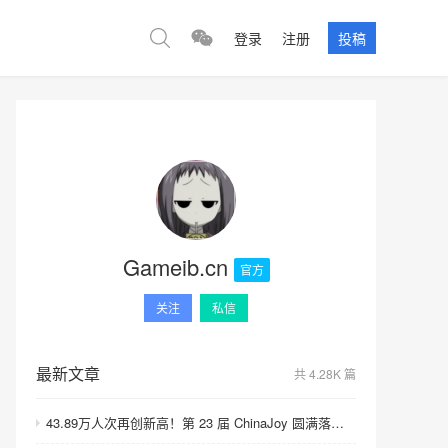
登录
注册
投稿
Gameib.cn
官方
关注
私信
最新文章
共 4.28K 篇
43.89万人次再创新高！第 23 届 ChinaJoy 圆满落幕：感谢有你，共赴这场“与 AI 同游”的盛夏之约