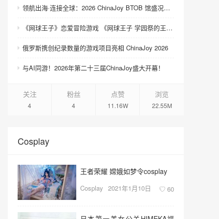
领航出海·连接全球：2026 ChinaJoy BTOB 馆盛况空前
《网球王子》恋爱冒险游戏 《网球王子 学园祭的王子们 ♡-40 and more…》与《网球王子 心跳求生 Tie break ♡game》发售
俄罗斯携创纪录数量的游戏项目亮相 ChinaJoy 2026
与AI同游！2026年第二十三届ChinaJoy盛大开幕！
关注
粉丝
点赞
浏览
4
4
11.16W
22.55M
Cosplay
王者荣耀 嫦娥如梦令cosplay
Cosplay
2021年1月10日
60
日本第一美女公关HIMEKA福