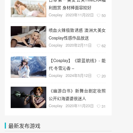
利图赏 身材棒面容姣好
Cosplay
2023年11月22日
50
喷血火辣极致诱惑 澳洲大美女
Cosplay性感作品放送
Cosplay
2020年2月11日
62
【Cosplay】《碧蓝航线》- 能
代·冬雪沁香 –
Cosplay
2024年5月12日
20
《幽游白书》新舞台剧定妆照
公开幻海婆婆很迷人
Cosplay
2020年11月23日
31
最新发布游戏