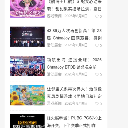
《航海王启航》S-蛇女心动来
袭！甜甜果实控场拉满，夏日
游戏新闻
2026年8月6日
盛宴开启
0
43.89万人次再创新高！第 23
届 ChinaJoy 圆满落幕：感谢
活动展会
2026年8月6日
有你，共赴这场“与 AI 同游”的
0
盛夏之约
领航出海·连接全球：2026
ChinaJoy BTOB 馆盛况空前
活动展会
2026年8月6日
0
让邻里关系再次伟大！治愈像
素风剧情游戏《团地日和》定
游戏新闻
2026年8月6日
档10月30日发售
0
烽火燃申城！PUBG PGS7-9上
海开赛，下半赛季正式打响！