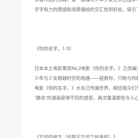
字字有力的情感和场景描绘的交汇恰到好处，吸引
《你的名字。1-3》
日本本土电影票房No.2电影《你的名字。》之改编
少年与少女跨越时空的相遇——拯救你，只盼与你
电影《你的名字。》大名已传遍世界，相信观众们早
“静态”的漫画获得不同的感受，再次重温那些令人
《忘却的彼方（侦探于忘却之时来临）》