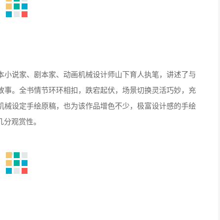
本小说家、剧本家、动画机械设计师山下育人执笔，讲述了与
故事。全书情节环环相扣，跌宕起伏，场景切换灵活巧妙，充
机械设定手绘原稿，也为该作品增色不少，极富设计感的手绘
几分观赏性。