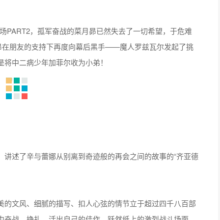
中场PART2，孤军奋战的菜月昴已然失去了一切希望，于危难
昴在朋友的支持下再度向幕后黑手——魔人罗兹瓦尔发起了挑
是将中二病少年加菲尔收为小弟！
！讲述了辛与蕾娜从别离到奇迹般的再会之间的故事的“齐亚德
美的文风、细腻的描写、扣人心弦的情节立于超过四千八百部
中奋战、挣扎、活出自己的佳作。跃然纸上的激烈战斗场面、