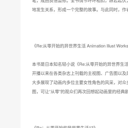
笔，成田良悟监修。全书情节环环相扣，跌宕起伏
地发生关系，形成一个完整的故事。与此同时，作
《Re:从零开始的异世界生活 Animation Illust Works
本书是日本知名轻小说《Re:从零开始的异世界生活
开播以来在各类杂志上刊载的主视图、广告图以及
大多展现了动画内多位主要女性角色的风采，对众多
图，可让“从零”的观众们再次回想起动画里的经典
《Re：从零开始的异世界生活13》