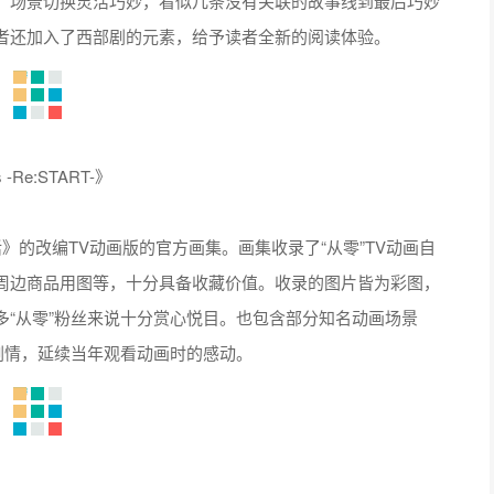
，场景切换灵活巧妙，看似几条没有关联的故事线到最后巧妙
者还加入了西部剧的元素，给予读者全新的阅读体验。
 -Re:START-》
》的改编TV动画版的官方画集。画集收录了“从零”TV动画自
周边商品用图等，十分具备收藏价值。收录的图片皆为彩图，
“从零”粉丝来说十分赏心悦目。也包含部分知名动画场景
剧情，延续当年观看动画时的感动。