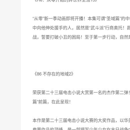
“从零”新一季动画即将开播！本集可谓“圣域篇”的
中向他伸处援手的人，居然是“武斗派”行商奥托！
战，誓要打破小丑的困局！至于第一步行动，自然
《86 不存在的地域2》
荣获第二十三届电击小说大赏第一名的杰作第二弹
篇”前篇，在此呈现！
本作是第二十三届电击小说大赛的大奖作品，以华
参赛作品的顶峰，是一部描写少年少女在末日战争