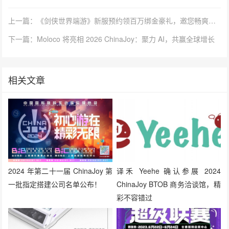
上一篇：《剑侠世界端游》新服预约领百万绑金豪礼，邀您畅爽酣战，燃放群战激情
下一篇：Moloco 将亮相 2026 ChinaJoy：聚力 AI，共赢全球增长
相关文章
2024 年第二十一届 ChinaJoy 第
译禾 Yeehe 确认参展 2024
一批指定搭建公司名单公布！
ChinaJoy BTOB 商务洽谈馆，精
彩不容错过