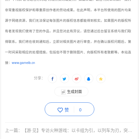
非常重视版权保护和尊重原创作者的劳动成果。在此声明，本平台所使用的图片均来
源于网络资源，我们无法保证每张图片的版权信息都能得到核实。如果图片的版权所
有者发现我们使用了您的作品，并且您对此有异议，请您通过后台留言系统与我们取
得联系。我们将在收到通知后，立即对相关图片进行审查，并在确认版权问题后，第
一时间采取相应的处理措施，包括但不限于删除图片、向版权所有者致歉等。本站连
接：
www.gameib.cn
分享：
生成封面
赞
0
上一篇：【游·见】专访火种游戏：以卡组为引，以列车为刃，突围重压中的策略求生线