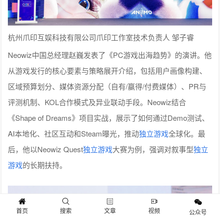
杭州爪印互娱科技有限公司爪印工作室技术负责人 邹子睿
Neowiz中国总经理赵巍发表了《PC游戏出海趋势》的演讲。他
从游戏发行的核心要素与策略展开介绍，包括用户画像构建、
区域预算划分、媒体资源分配（自有/赢得/付费媒体）、PR与
评测机制、KOL合作模式及异业联动手段。Neowiz结合
《Shape of Dreams》项目实战，展示了如何通过Demo测试、
AI本地化、社区互动和Steam曝光，推动
独立游戏
全球化。最
后，他以Neowiz Quest
独立游戏
大赛为例，强调对叙事型
独立
游戏
的长期扶持。
首页
搜索
文章
视频
公众号