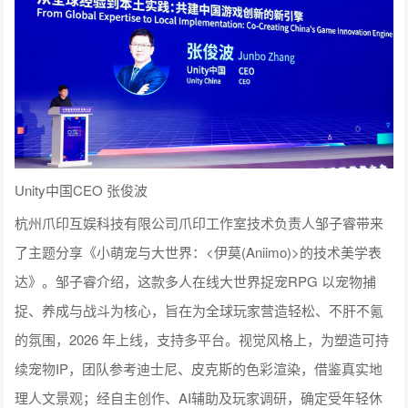
Unity中国CEO 张俊波
杭州爪印互娱科技有限公司爪印工作室技术负责人邹子睿带来
了主题分享《小萌宠与大世界：<伊莫(Aniimo)>的技术美学表
达》。邹子睿介绍，这款多人在线大世界捉宠RPG 以宠物捕
捉、养成与战斗为核心，旨在为全球玩家营造轻松、不肝不氪
的氛围，2026 年上线，支持多平台。视觉风格上，为塑造可持
续宠物IP，团队参考迪士尼、皮克斯的色彩渲染，借鉴真实地
理人文景观；经自主创作、AI辅助及玩家调研，确定受年轻休