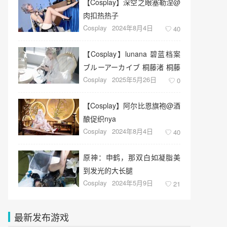
【Cosplay】深空之眼塞勒涅@
肉扣热热子
Cosplay
2024年8月4日
40
【Cosplay】lunana 碧蓝档案
ブルーアーカイブ 桐藤渚 桐藤
Cosplay
2025年5月26日
ナギサ
0
【Cosplay】阿尔比恩旗袍@酒
酿促织nya
Cosplay
2024年8月4日
40
原神：申鹤，那双白如凝脂美
到发光的大长腿
Cosplay
2024年5月9日
21
最新发布游戏