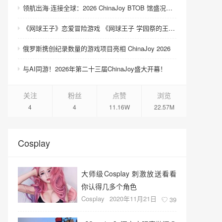
领航出海·连接全球：2026 ChinaJoy BTOB 馆盛况空前
《网球王子》恋爱冒险游戏 《网球王子 学园祭的王子们 ♡-40 and more…》与《网球王子 心跳求生 Tie break ♡game》发售
俄罗斯携创纪录数量的游戏项目亮相 ChinaJoy 2026
与AI同游！2026年第二十三届ChinaJoy盛大开幕！
关注
粉丝
点赞
浏览
4
4
11.16W
22.57M
Cosplay
大师级Cosplay 刺激放送看看
你认得几多个角色
Cosplay
2020年11月21日
39