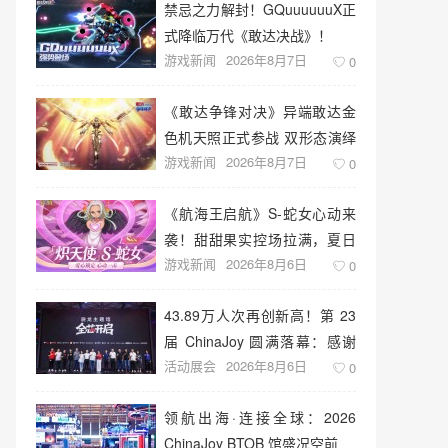
禁忌之力解封！GQuuuuuuX正
式降临万代《敢达决战》！
游戏新闻
2026年8月7日
0
《敢达争锋对决》异端敢达金
色机天照正式参战 双形态演绎
游戏新闻
2026年8月7日
空中战技
0
《航海王启航》S-蛇女心动来
袭！甜甜果实控场拉满，夏日
游戏新闻
2026年8月6日
盛宴开启
0
43.89万人次再创新高！第 23
届 ChinaJoy 圆满落幕：感谢
活动展会
2026年8月6日
有你，共赴这场“与 AI 同游”的
0
盛夏之约
领航出海·连接全球：2026
ChinaJoy BTOB 馆盛况空前