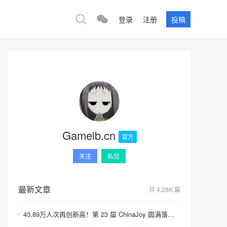
登录
注册
投稿
Gameib.cn
官方
关注
私信
最新文章
共 4.28K 篇
43.89万人次再创新高！第 23 届 ChinaJoy 圆满落幕：感谢有你，共赴这场“与 AI 同游”的盛夏之约