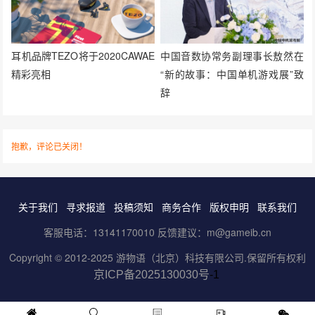
耳机品牌TEZO将于2020CAWAE
中国音数协常务副理事长敖然在
精彩亮相
“新的故事：中国单机游戏展”致
辞
抱歉，评论已关闭！
关于我们
寻求报道
投稿须知
商务合作
版权申明
联系我们
客服电话：13141170010 反馈建议：m@gameib.cn
Copyright © 2012-2025
游物语（北京）科技有限公司
.保留所有权利
京ICP备2025130030号
-1