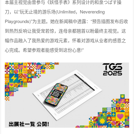
本届主视觉由曾参与《妖怪手表》系列设计的和泉つばす操
刀，以“玩无止境的游乐场(Unlimited，Neverending
Playgrounds)”为主题。她在新闻稿中透露：“预告插图发布后收
到热烈反响让我受宠若惊，连母亲都翘首以盼最终主视觉。这
幅作品融入了我热爱的游戏元素，怀着对游戏从业者的感恩之
心完成。希望参观者能感受到这份心意!”