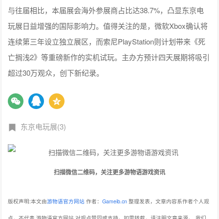
与往届相比，本届展会海外参展商占比达38.7%，凸显东京电
玩展日益增强的国际影响力。值得关注的是，微软Xbox确认将
连续第三年设立独立展区，而索尼PlayStation则计划带来《死
亡搁浅2》等重磅新作的实机试玩。主办方预计四天展期将吸引
超过30万观众，创下新纪录。
东京电玩展(3)
扫描微信二维码，关注更多游物语游戏资讯
版权声明:本文由
游物语官方网站
作者：
Gameib.cn
整理发表，文章内容系作者个人观
点，不代表 游物语官方网站 对观点赞同或支持。如需转载，请注明文章来源。
我们