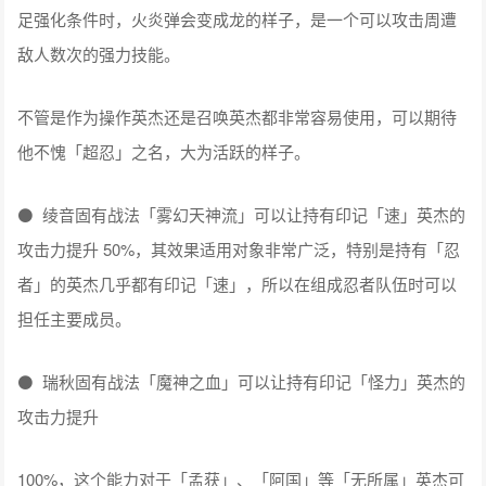
足强化条件时，火炎弹会变成龙的样子，是一个可以攻击周遭
敌人数次的强力技能。
不管是作为操作英杰还是召唤英杰都非常容易使用，可以期待
他不愧「超忍」之名，大为活跃的样子。
⚫ 绫音固有战法「雾幻天神流」可以让持有印记「速」英杰的
攻击力提升 50%，其效果适用对象非常广泛，特别是持有「忍
者」的英杰几乎都有印记「速」，所以在组成忍者队伍时可以
担任主要成员。
⚫ 瑞秋固有战法「魔神之血」可以让持有印记「怪力」英杰的
攻击力提升
100%，这个能力对于「孟获」、「阿国」等「无所属」英杰可