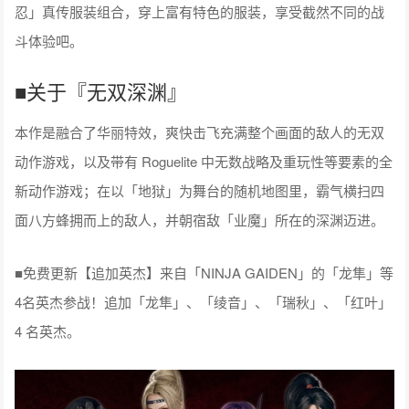
忍」真传服装组合，穿上富有特色的服装，享受截然不同的战
斗体验吧。
■关于『无双深渊』
本作是融合了华丽特效，爽快击飞充满整个画面的敌人的无双
动作游戏，以及带有 Roguelite 中无数战略及重玩性等要素的全
新动作游戏；在以「地狱」为舞台的随机地图里，霸气横扫四
面八方蜂拥而上的敌人，并朝宿敌「业魔」所在的深渊迈进。
■免费更新【追加英杰】来自「NINJA GAIDEN」的「龙隼」等
4名英杰参战！追加「龙隼」、「绫音」、「瑞秋」、「红叶」
4 名英杰。