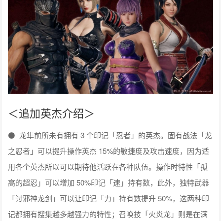
＜追加英杰介绍＞
⚫ 龙隼前所未有拥有 3 个印记「忍者」的英杰。固有战法「龙
之忍者」可以提升操作英杰 15%的敏捷度及攻击速度，因为适
用各个英杰所以可以期待他活跃在各种队伍。操作时特性「孤
高的超忍」可以增加 50%印记「速」持有数，此外，独特武器
「讨邪神龙剑」可以让印记「力」持有数提升 50%，这两种印
记都拥有搜集越多越强力的特性；召唤技「火炎龙」则是在满