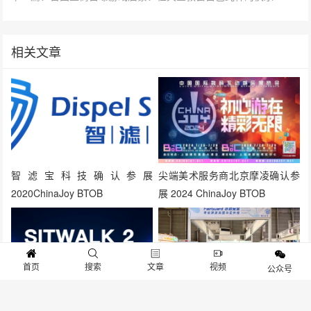
相关文章
智滤宝科技确认参展
尖端美术服务商北京摩凌确认参
2020ChinaJoy BTOB
展 2024 ChinaJoy BTOB
首页
搜索
文章
视频
公众号
「艺术先生」重装亮相2025
FairGuard 游戏加固确认参展