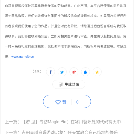
非常重视版权保护和尊重原创作者的劳动成果。在此声明，本平台所使用的图片均来
源于网络资源，我们无法保证每张图片的版权信息都能得到核实。如果图片的版权所
有者发现我们使用了您的作品，并且您对此有异议，请您通过后台留言系统与我们取
得联系。我们将在收到通知后，立即对相关图片进行审查，并在确认版权问题后，第
一时间采取相应的处理措施，包括但不限于删除图片、向版权所有者致歉等。本站连
接：
www.gameib.cn
分享：
生成封面
赞
0
上一篇：【游·见】专访Magic Pie：在冰川裂隙处的代码篝火中重构生存算法，于极夜叙事里淬炼双人诗学
下一篇：吉田直树自曝游戏启蒙：任天堂教会自己纯粹的快乐