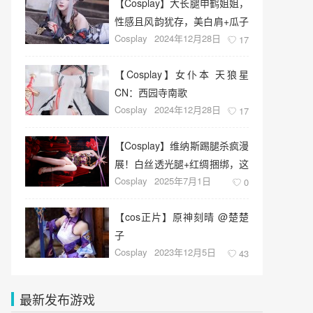
【Cosplay】大长腿申鹤姐姐，
性感且风韵犹存，美白肩+瓜子
Cosplay
2024年12月28日
脸，侧脸YYDS
17
【Cosplay】女仆本 天狼星
CN：西园寺南歌
Cosplay
2024年12月28日
17
【Cosplay】维纳斯踢腿杀疯漫
展！白丝透光腿+红绸捆绑，这
Cosplay
2025年7月1日
波是纯欲天花板
0
【cos正片】原神刻晴 @楚楚
子
Cosplay
2023年12月5日
43
最新发布游戏