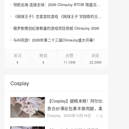
领航出海·连接全球：2026 ChinaJoy BTOB 馆盛况空前
《网球王子》恋爱冒险游戏 《网球王子 学园祭的王子们 ♡-40 and more…》与《网球王子 心跳求生 Tie break ♡game》发售
俄罗斯携创纪录数量的游戏项目亮相 ChinaJoy 2026
与AI同游！2026年第二十三届ChinaJoy盛大开幕！
关注
粉丝
点赞
浏览
4
4
11.16W
22.56M
Cosplay
【Cosplay】腿精本精！阿尔比
恩白纱薄丝包裹丰腴肉腿，柔
Cosplay
2025年10月16日
软Q弹如奶油蛋糕！
0