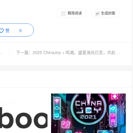
精简阅读
生成封面
赞
0
认参展2025 ChinaJoy BTOC！
下一篇：2025 ChinaJoy × 鸣潮，盛夏海风已至，共赴「海滩邂逅」之约