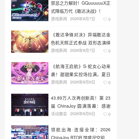
禁忌之力解封！GQuuuuuuX正
式降临万代《敢达决战》！
游戏新闻
2026年8月7日
0
《敢达争锋对决》异端敢达金
色机天照正式参战 双形态演绎
游戏新闻
2026年8月7日
空中战技
0
《航海王启航》S-蛇女心动来
袭！甜甜果实控场拉满，夏日
游戏新闻
2026年8月6日
盛宴开启
0
43.89万人次再创新高！第 23
届 ChinaJoy 圆满落幕：感谢
活动展会
2026年8月6日
有你，共赴这场“与 AI 同游”的
0
盛夏之约
领航出海·连接全球：2026
ChinaJoy BTOB 馆盛况空前