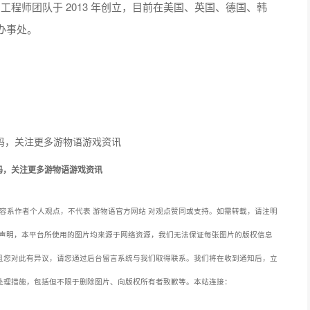
习工程师团队于 2013 年创立，目前在美国、英国、德国、韩
办事处。
码，关注更多游物语游戏资讯
容系作者个人观点，不代表 游物语官方网站 对观点赞同或支持。如需转载，请注明
声明，本平台所使用的图片均来源于网络资源，我们无法保证每张图片的版权信息
且您对此有异议，请您通过后台留言系统与我们取得联系。我们将在收到通知后，立
处理措施，包括但不限于删除图片、向版权所有者致歉等。本站连接：