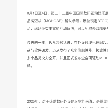
品牌迈从（MCHOSE）确认参展，展位锁定BTO
品，现场还有丰富的互动玩法，可以免费领取精美
过去的一年，迈从高歌猛进，在外设领域迅速崛起
品与软件研发，迈从发布了众多旗舰性能、极致性
多个品类火力全开，并且正式发布全自研驱动M H
碑。
2025年，对于热爱数码外设的玩家们来说，是继续
轴键盘、G7人体工学鼠标，首发全部售罄，实现新年“开
秒限量典藏版10000台全部售罄，刷新纪录！5月
打造集体验、服务、娱乐、社交于一体的 “线下交