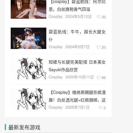
【cosplay】碧蓝航线：阿尔比
恩，白丝旗袍香气四溢
Cosplay
2024年5月12日
30
碧蓝航线：牛牛，超长大腿女
仆
Cosplay
2024年5月7日
20
短裙与长腿完美配搭 日本美女
Sayuki作品欣赏
Cosplay
2020年10月11日
86
【Cosplay】维纳斯踢腿杀疯漫
展！白丝透光腿+红绸捆绑，这
Cosplay
2025年7月1日
波是纯欲天花板
0
最新发布游戏