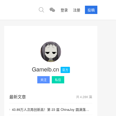
登录
注册
投稿
Gameib.cn
官方
关注
私信
最新文章
共 4.28K 篇
43.89万人次再创新高！第 23 届 ChinaJoy 圆满落幕：感谢有你，共赴这场“与 AI 同游”的盛夏之约