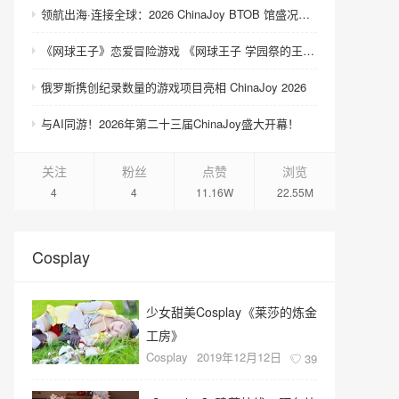
领航出海·连接全球：2026 ChinaJoy BTOB 馆盛况空前
《网球王子》恋爱冒险游戏 《网球王子 学园祭的王子们 ♡-40 and more…》与《网球王子 心跳求生 Tie break ♡game》发售
俄罗斯携创纪录数量的游戏项目亮相 ChinaJoy 2026
与AI同游！2026年第二十三届ChinaJoy盛大开幕！
关注
粉丝
点赞
浏览
4
4
11.16W
22.55M
Cosplay
少女甜美Cosplay《莱莎的炼金
工房》
Cosplay
2019年12月12日
39