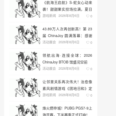
《航海王启航》S-蛇女心动来
袭！甜甜果实控场拉满，夏日
游戏新闻
2026年8月6日
盛宴开启
0
43.89万人次再创新高！第 23
届 ChinaJoy 圆满落幕：感谢
活动展会
2026年8月6日
有你，共赴这场“与 AI 同游”的
0
盛夏之约
领航出海·连接全球：2026
ChinaJoy BTOB 馆盛况空前
活动展会
2026年8月6日
0
让邻里关系再次伟大！治愈像
素风剧情游戏《团地日和》定
游戏新闻
2026年8月6日
档10月30日发售
0
烽火燃申城！PUBG PGS7-9上
海开赛，下半赛季正式打响！