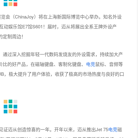
C互动娱乐馆E7馆S601！届时，迈从将展出全系王牌外设产
的定制周边！
。通过深入挖掘年轻一代数码发烧友的外设需求，持续加大产
价比的好产品，在磁轴键盘、客制化键盘、
电竞
鼠标、音频等
UB，极大提升了用户体验，收获了极高的市场热度与良好的口
见证迈从创造惊喜的一年。开年以来，迈从推出Jet 75
电竞
磁
门红双响”。5月13日，K7 Ultra限量典藏版重磅登场，23
28日，迈从全球首家旗舰店（深圳壹方天地店）盛大开业。通过
流空间”，迈从进一步拉近了品牌与用户的距离！